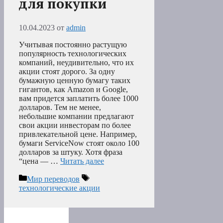
для покупки
10.04.2023
от
admin
Учитывая постоянно растущую
популярность технологических
компаний, неудивительно, что их
акции стоят дорого. За одну
бумажную ценную бумагу таких
гигантов, как Amazon и Google,
вам придется заплатить более 1000
долларов. Тем не менее,
небольшие компании предлагают
свои акции инвесторам по более
привлекательной цене. Например,
бумаги ServiceNow стоят около 100
долларов за штуку. Хотя фраза
“цена — …
Читать далее
Рубрики
Метки
Мир переводов
технологические акции