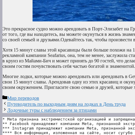
Это прекрасное судно можно арендовать в Порт-Элизабет на Гр
от того, где вы находитесь, вы можете окунуться в жизнь знам
со своей семьей и друзьями.Одевайтесь так, чтобы произвести в
Хотя 15 минут славы этой красавицы были больше похожи на 15 
рекламной кампании Seafarius, она, тем не менее, заслужила ст
в круиз из Майами-Бич и может принять до 90 гостей, что дел
своим гостям почувствовать себя частью богатой и знаменитой
Многие лодки, которые можно арендовать или арендовать в Ge
свои 15 минут славы. Арендовав одну из этих красавиц и окун
своим окружением. Пригласите свою семью и друзей, которые 
Рубрики
Мир переводов
Путеводитель по выходным дням на лодках в День труда
Лодочные туры с наблюдением за птицами
* Meta признана экстремистской организацией и запрещена
** Facebook принадлежит компании Meta, признанной экстр
*** Instagram принадлежит компании Meta, признанной экс
**** Вся информация, изложенная на сайте, носит сугубо 