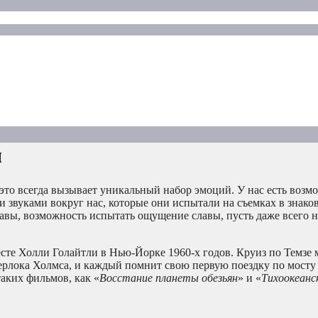
й
это всегда вызывает уникальный набор эмоций. У нас есть возм
и звуками вокруг нас, которые они испытали на съемках в знако
авы, возможность испытать ощущение славы, пусть даже всего н
есте Холли Голайтли в Нью-Йорке 1960-х годов. Круиз по Темзе
рлока Холмса, и каждый помнит свою первую поездку по мосту 
аких фильмов, как «
Восстание планеты обезьян
» и «
Тихоокеанс