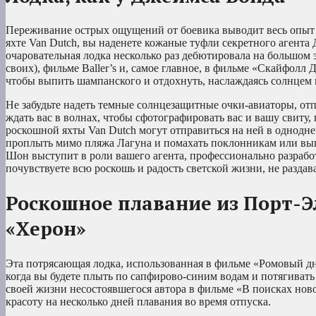
Переживание острых ощущений от боевика выводит весь опыт 
яхте Van Dutch, вы наденете кожаные туфли секретного агента
очаровательная лодка несколько раз дебютировала на большом эк
своих), фильме Baller’s и, самое главное, в фильме «Скайфолл Д
чтобы выпить шампанского и отдохнуть, наслаждаясь солнце
Не забудьте надеть темные солнцезащитные очки-авиаторы, отпр
ждать вас в волнах, чтобы сфотографировать вас и вашу свит
роскошной яхты Van Dutch могут отправиться на ней в однодне
проплыть мимо пляжа Лагуна и помахать поклонникам или вып
Шон выступит в роли вашего агента, профессионально разработ
почувствуете всю роскошь и радость светской жизни, не раздав
Роскошное плавание из Порт-Э
«Херон»
Эта потрясающая лодка, использованная в фильме «Ромовый дн
когда вы будете плыть по сапфирово-синим водам и потягивать 
своей жизни несостоявшегося автора в фильме «В поисках ново
красоту на несколько дней плавания во время отпуска.