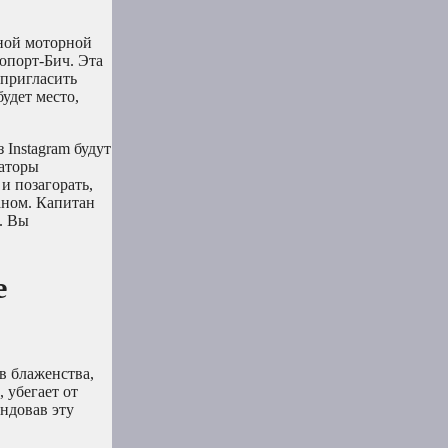
шной моторной
юпорт-Бич. Эта
 пригласить
будет место,
 Instagram будут
даторы
и позагорать,
аном. Капитан
. Вы
е
в блаженства,
 убегает от
ндовав эту