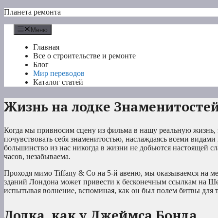
Перейти
Планета ремонта
к
содержимому
Меню
Главная
Все о строительстве и ремонте
Блог
Мир переводов
Каталог статей
Жизнь на лодке Знаменитосте
Когда мы привносим сцену из фильма в нашу реальную жизнь, 
почувствовать себя знаменитостью, наслаждаясь всеми видами 
большинство из нас никогда в жизни не добьются настоящей сл
часов, незабываема.
Проходя мимо Tiffany & Co на 5-й авеню, мы оказываемся на м
зданий Лондона может привести к бесконечным ссылкам на Ше
испытывая волнение, вспоминая, как он был полем битвы для т
Лодка, как у Джеймса Бонда