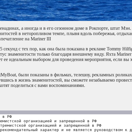
енадинах, а иногда и в его сезонном доме в Рокпорте, штат Мэн
енитостей в неторопливом темпе, плывя вдоль побережья, отдыха
печатление на Mariner III
секунд с тех пор, как она была показана в рекламе Tommy Hilfig
атус знаменитости только благодаря внешнему виду. Яхта Mariner 
ает ее идеальным выбором для проведения мероприятия, если вы 
.
tMyBoat, были показаны в фильмах, телешоу, рекламных ролика
увшись в жизнь знаменитостей, вы сможете незабываемо провест
хотят поделиться с вами воспоминаниями.
 в РФ
емистской организацией и запрещенной в РФ
тремистской организацией и запрещенной в РФ 
рекомендательный характер и не является руководством к д