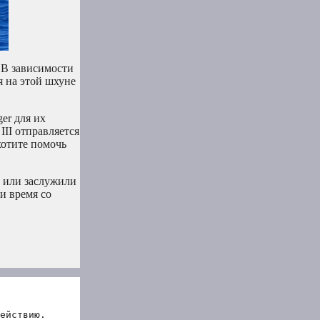
. В зависимости
я на этой шхуне
er для их
III отправляется
хотите помочь
х или заслужили
и время со
ействию.