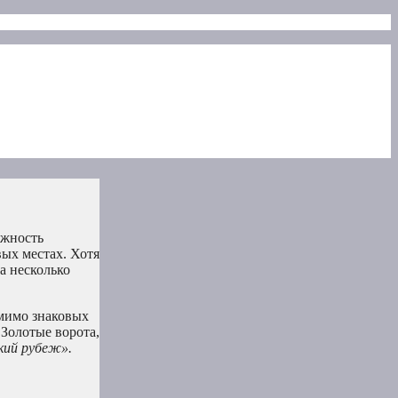
ожность
вых местах. Хотя
а несколько
 мимо знаковых
Золотые ворота,
кий рубеж».