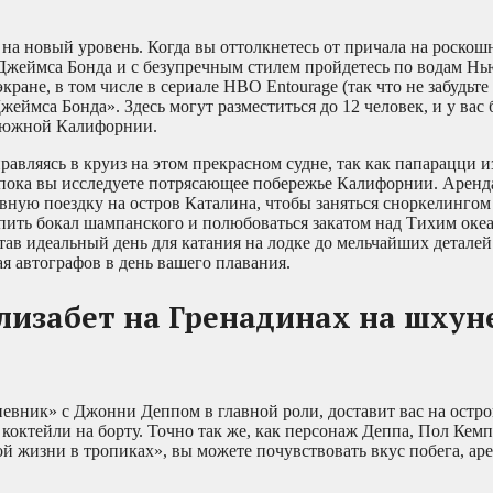
на новый уровень. Когда вы оттолкнетесь от причала на роско
 Джеймса Бонда и с безупречным стилем пройдетесь по водам Нь
ране, в том числе в сериале HBO Entourage (так что не забудьте
жеймса Бонда». Здесь могут разместиться до 12 человек, и у вас 
м южной Калифорнии.
авляясь в круиз на этом прекрасном судне, так как папарацци из
у, пока вы исследуете потрясающее побережье Калифорнии. Арен
вную поездку на остров Каталина, чтобы заняться сноркелингом 
ить бокал шампанского и полюбоваться закатом над Тихим оке
ав идеальный день для катания на лодке до мельчайших деталей
ая автографов в день вашего плавания.
лизабет на Гренадинах на шхун
евник» с Джонни Деппом в главной роли, доставит вас на остро
коктейли на борту. Точно так же, как персонаж Деппа, Пол Кемп,
й жизни в тропиках», вы можете почувствовать вкус побега, аре