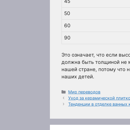
45
50
60
90
Это означает, что если выс
должна быть толщиной не 
нашей стране, потому что 
наших детей.
Рубрики
Мир переводов
Уход за керамической плитк
Тенденции в отделке ванных 