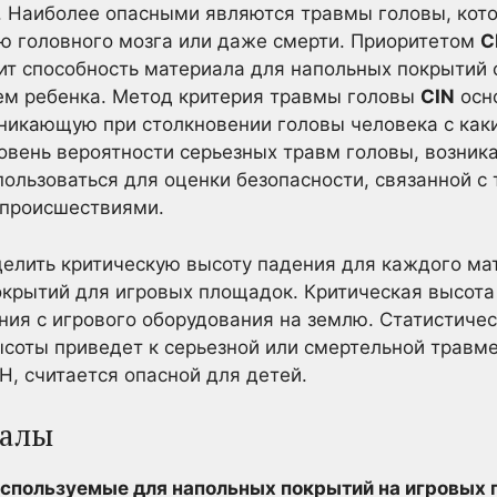
. Наиболее опасными являются травмы головы, кото
 головного мозга или даже смерти. Приоритетом
C
ит способность материала для напольных покрытий 
ем ребенка. Метод критерия травмы головы
CIN
осно
никающую при столкновении головы человека с как
овень вероятности серьезных травм головы, возника
пользоваться для оценки безопасности, связанной 
 происшествиями.
елить критическую высоту падения для каждого мат
крытий для игровых площадок. Критическая высота
ия с игрового оборудования на землю. Статистичес
ысоты приведет к серьезной или смертельной травм
, считается опасной для детей.
иалы
спользуемые для напольных покрытий на игровых 