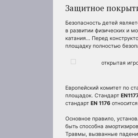
Защитное покрыти
Безопасность детей являе
в развитии физических и м
катания… Перед конструкто
площадку полностью безопа
Европейский комитет по с
площадок. Стандарт
EN117
стандарт
EN 1176
относится
Основное правило, устано
быть способна амортизиров
Травмы, вызванные падение