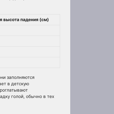
я высота падения (см)
они заполняются
ает в детскую
 проглатывают
адку голой, обычно в тех