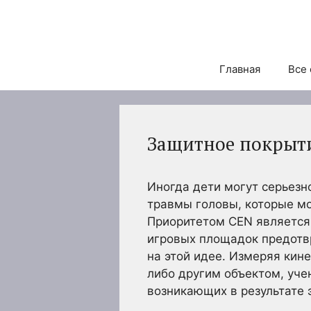
Перейти
к
содержимому
Главная
Все 
Защитное покрыти
Иногда дети могут серьезн
травмы головы, которые мо
Приоритетом CEN является 
игровых площадок предотвр
на этой идее. Измеряя кин
либо другим объектом, уче
возникающих в результате э