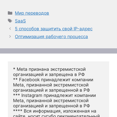
Рубрики
Мир переводов
Метки
SaaS
5 способов защитить свой IP-адрес
Оптимизация рабочего процесса
* Meta признана экстремистской 
организацией и запрещена в РФ
** Facebook принадлежит компании 
Meta, признанной экстремистской 
организацией и запрещенной в РФ
*** Instagram принадлежит компании 
Meta, признанной экстремистской 
организацией и запрещенной в РФ 
**** Вся информация, изложенная на 
сайте, носит сугубо рекомендательный 