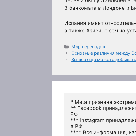
первый был установлен все
3 банкомата в Лондоне и Б
Испания имеет относитель
а также Азией, с семью у
Рубрики
Мир переводов
Основные различия между Do
Вы все еще можете добывать
* Meta признана экстрем
** Facebook принадлежит
РФ
*** Instagram принадлеж
в РФ 
**** Вся информация, из