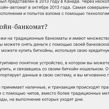
ыл представлен в 2013 году в Канаде. Через неск
койн-автомат в октябре 2013 года. Самая совершен
исполнении и попыток взлома с помощью технологии
койн-банкомат?
ожи на традиционные банкоматы и имеют множество
 можете снять деньги с помощью своей банковской
 можете купить биткойны, используя свою кредитну
туитивно понятное устройство, в котором вы можете
упить, и связавшись со своим биткойн-кошельком. От
портирует данные в свою систему, и вы мгновенно п
 принимает наличные, и транзакции происходят пра
я с помощью чипов, вместо более традиционных мет
оды, на выполнение которых уходят дни.