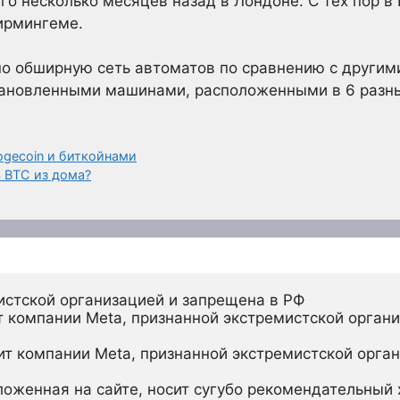
го несколько месяцев назад в Лондоне. С тех пор в
ирмингеме.
но обширную сеть автоматов по сравнению с другим
становленными машинами, расположенными в 6 разны
gecoin и биткойнами
 BTC из дома?
истской организацией и запрещена в РФ
 компании Meta, признанной экстремистской органи
ит компании Meta, признанной экстремистской орган
ложенная на сайте, носит сугубо рекомендательный х