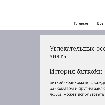
Перейти
к
содержимому
Главная
Все 
Увлекательные ос
знать
История биткойн
Биткойн-банкоматы с кажд
банкоматом и другим заклю
любой может использовать 