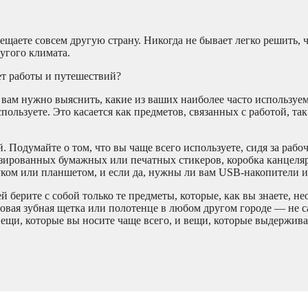
щаете совсем другую страну. Никогда не бывает легко решить, ч
ругого климата.
чет работы и путешествий?
, вам нужно выяснить, какие из ваших наиболее часто используе
пользуете. Это касается как предметов, связанных с работой, так
. Подумайте о том, что вы чаще всего используете, сидя за рабо
изированных бумажных или печатных стикеров, коробка канцеля
уком или планшетом, и если да, нужны ли вам USB-накопители 
 берите с собой только те предметы, которые, как вы знаете, н
новая зубная щетка или полотенце в любом другом городе — не 
вещи, которые вы носите чаще всего, и вещи, которые выдержив