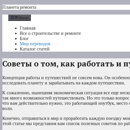
Перейти
Планета ремонта
к
содержимому
Меню
Главная
Все о строительстве и ремонте
Блог
Мир переводов
Каталог статей
Советы о том, как работать и 
Концепция работы и путешествий не совсем нова. Он особенн
исследовать планету и зарабатывать на каждом путешествии.
К сожалению, нынешняя экономическая ситуация все еще несколь
так много возможностей путешествовать. Но это только вопрос
что вам действительно нужно, это работающий ноутбук, место с
воли.
Конечно, отправиться в мир и проработать каждую поездку мо
этой статье мы представим вам список полезных советов по ра