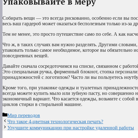
Упаковывайте в меру
Собирать вещи — это всегда рискованно, особенно если вы посе
весь ваш гардероб может оказаться бесполезным только из-за д
Тем не менее, это просто путешествие само по себе. А как нас
Что ж, в таких случаях вам нужно разделять. Другими словами
упаковать только самое необходимое, которое вы обязательно ис
повседневных вещей.
Давайте сначала сосредоточимся на списке, связанном с работой
Это специальная ручка, фирменный блокнот, стопка персонал
принадлежностей с логотипом? Часто ли вы пользуетесь ноутб
Кроме того, при упаковке одежды и туалетных принадлежностей
всегда можете купить мыло или зубную пасту, но совершенно 
экономичный вариант. Что касается одежды, возьмите с собой 
циклов стирки в стиральной машине.
Рубрики
Мир переводов
Что такое 4-цветная технологическая печать?
Улучшите коммуникацию при настройке удаленной работы