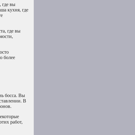
 где вы
аша кухня, где
те
та, где вы
мости,
осто
о более
нь босса. Вы
ставлении. В
зонов.
некоторые
тих работ,