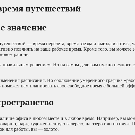
 время путешествий
е значение
тешествий — время перелета, время заезда и выезда из отеля, 
гативно повлиять на ваше рабочее время. Кроме того, вы можете з
 новом районе.
я правильным решением. Но на самом деле вам нужно немного 
 изменения расписания. Но соблюдение умеренного графика «раб
то поможет вам планировать свое свободное время с большей эфф
пространство
аличие офиса в любом месте и в любое время. Например, вы мож
воварню, парк, художественную галерею, на озеро или на пляж. 
ок для работы, вы — золото.