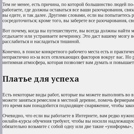
Тем не менее, есть причина, по которой большинство людей по
работаете, где должны оставаться все ваши разочарования, связ
вы едите, и так далее. Другими словами, если вы попытаетесь ра
сосредоточиться; кроме того, вы заберете все разочарования, св
Вот почему, когда вы путешествуете, вы всегда должны найти ме
отдыхаете или устраиваете вечеринку. Это даст вашему мозгу 
расслабиться и насладиться тишиной.
Конечно, в поиске конкретного рабочего места есть и практиче
непрактично из-за всех отвлекающих факторов вокруг вас. Но р
интимная атмосфера, которая позволяет вам думать и повышае
Платье для успеха
Есть некоторые виды работ, которые вы можете выполнять во 
можете заняться ремеслом в местной деревне, помочь фермера
это время вам понадобится подходящее снаряжение, чтобы зако
Очевидно, что если вы работаете в Интернете, вам редко нужн
онлайн-курсы обучения требуют, чтобы вы носили надлежащую 
обязательно возьмите с собой одну или две такие «униформы», 