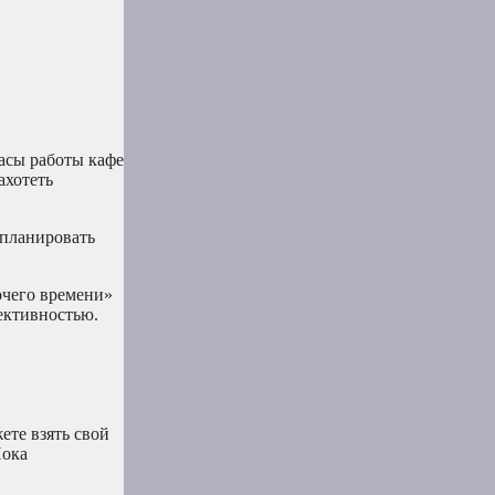
часы работы кафе
ахотеть
спланировать
очего времени»
ективностью.
ете взять свой
Пока