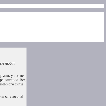
рые любят
емии, у вас не
граничений. Все,
и немного силы
ы от этого. В