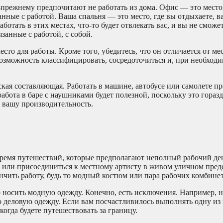
-прежнему предпочитают не работать из дома. Офис — это место,
анные с работой. Ваша спальня — это место, где вы отдыхаете, в
ботать в этих местах, что-то будет отвлекать вас, и вы не сможе
язанные с работой, с собой.
сто для работы. Кроме того, убедитесь, что он отличается от мес
возможность классифицировать, сосредоточиться и, при необходи
ская составляющая. Работать в машине, автобусе или самолете пр
абота в баре с наушниками будет полезной, поскольку это горазд
т вашу производительность.
время путешествий, которые предполагают неполный рабочий де
м или присоединиться к местному артисту в живом уличном пред
нчить работу, будь то модный костюм или пара рабочих комбине
о носить модную одежду. Конечно, есть исключения. Например, 
деловую одежду. Если вам посчастливилось выполнять одну из э
когда будете путешествовать за границу.