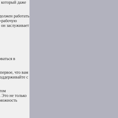
, который даже
 должен работать
 «рабочую
о он заслуживает
оваться в
первое, что вам
поддерживайте с
том
 Это не только
зможность