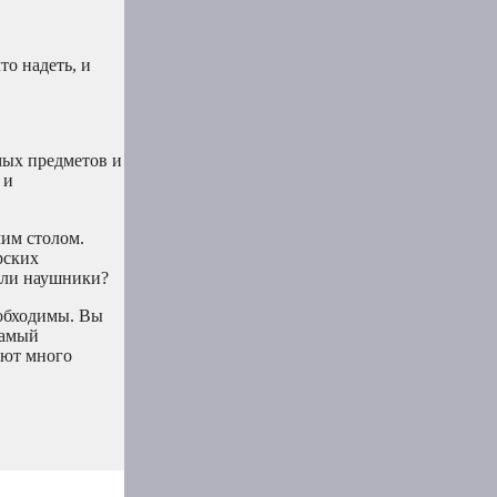
то надеть, и
мых предметов и
 и
чим столом.
рских
или наушники?
еобходимы. Вы
самый
ают много