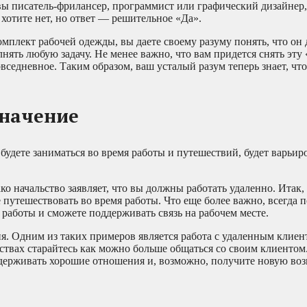
 вы писатель-фрилансер, программист или графический дизайнер
 хотите нет, но ответ — решительное «Да».
омплект рабочей одежды, вы даете своему разуму понять, что он
лнять любую задачу. Не менее важно, что вам придется снять эту
овседневное. Таким образом, ваш усталый разум теперь знает, чт
значение
 будете заниматься во время работы и путешествий, будет варьир
 начальство заявляет, что вы должны работать удаленно. Итак, 
е путешествовать во время работы. Что еще более важно, всегда 
 работы и сможете поддерживать связь на рабочем месте.
я. Одним из таких примеров является работа с удаленным клиен
ствах старайтесь как можно больше общаться со своим клиентом.
оддерживать хорошие отношения и, возможно, получите новую во