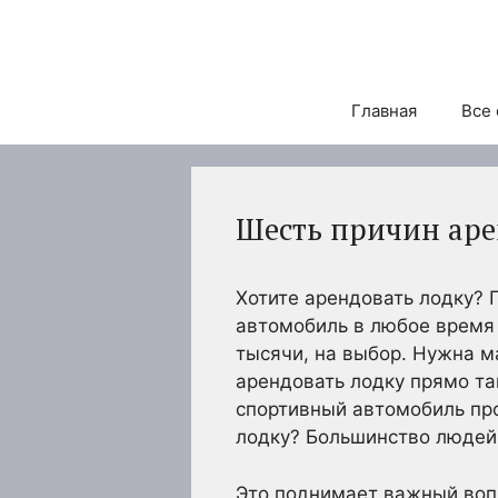
Перейти
к
содержимому
Главная
Все 
Шесть причин аре
Хотите арендовать лодку? 
автомобиль в любое время 
тысячи, на выбор. Нужна 
арендовать лодку прямо та
спортивный автомобиль про
лодку? Большинство людей н
Это поднимает важный вопр