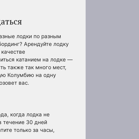
даться
разные лодки по разным
бординг? Арендуйте лодку
 качестве
диться катанием на лодке —
ть также так много мест,
кую Колумбию на одну
озовет вас.
да, когда лодка не
в течение 30 дней
тите только за часы,