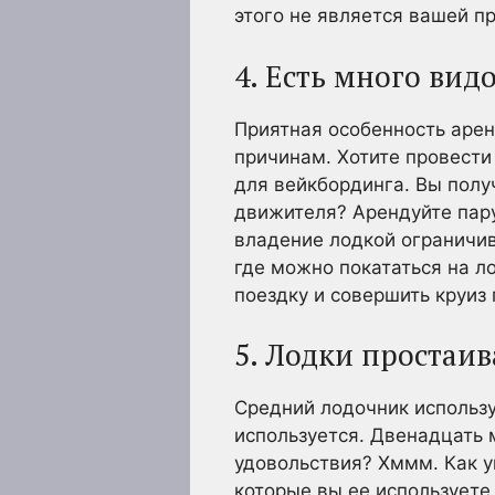
этого не является вашей п
4. Есть много ви
Приятная особенность арен
причинам. Хотите провести
для вейкбординга. Вы полу
движителя? Арендуйте пару
владение лодкой ограничива
где можно покататься на л
поездку и совершить круиз
5. Лодки простаи
Средний лодочник используе
используется. Двенадцать 
удовольствия? Хммм. Как у
которые вы ее используете