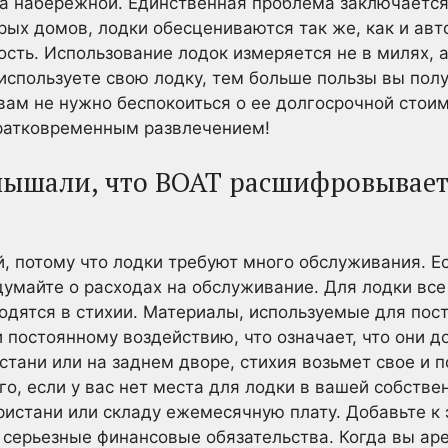
 набережной. Единственная проблема заключается в
ых домов, лодки обесцениваются так же, как и авто
сть. Использование лодок измеряется не в милях, а
используете свою лодку, тем больше пользы вы полу
вам не нужно беспокоиться о ее долгосрочной стоим
кратковременным развлечением!
слышали, что BOAT расшифровываетс
й, потому что лодки требуют много обслуживания. Ес
думайте о расходах на обслуживание. Для лодки все
ходятся в стихии. Материалы, используемые для пос
 постоянному воздействию, что означает, что они д
стани или на заднем дворе, стихия возьмет свое и 
го, если у вас нет места для лодки в вашей собстве
пристани или складу ежемесячную плату. Добавьте к
я серьезные финансовые обязательства. Когда вы аре