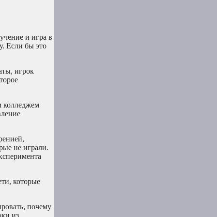
учение и игра в
у. Если бы это
аты, игрок
оторое
м колледжем
вление
ренией,
рые не играли.
эксперимента
ети, которые
ировать, почему
оки из