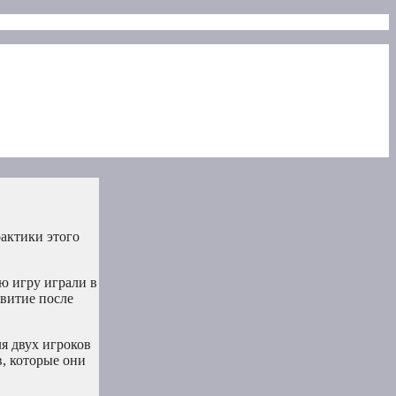
актики этого
ю игру играли в
звитие после
я двух игроков
, которые они