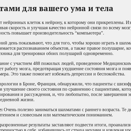
ами для вашего ума и тела
 нейронных клеток к нейрону, к которому они прикреплены. Из
вая скорость и улучшая качество нейронной связи по всему мозг
ность повышает производительность “компьютера”.
ий день показывают, что для того, чтобы хорошо играть в шахм
нимается распознаванием объектов, а также правое полушарие, к
 техника для тренировки обоих полушарий одновременно.
ание с участием 488 пожилых людей, проведенное Медицински
т работу мозга, предотвращая ухудшение состояния мозга и поя
ера. Это также помогает избежать депрессии и беспокойства.
врологии в Броне, Франция, обнаружили, что пациенты с шизоф
и улучшение своего состояния по сравнению с пациентами, кото
рования и рассуждения, и, что любопытно, после завершения 
седневной жизни.
е:
Очень полезно заниматься шахматами с раннего возраста. Те д
 чтением и словесным или математическим пониманием.
разрозненные результаты заставляют подвести итоги, проанализ
еренностью в себе, избавившись от страха неудачи и извлекая ур