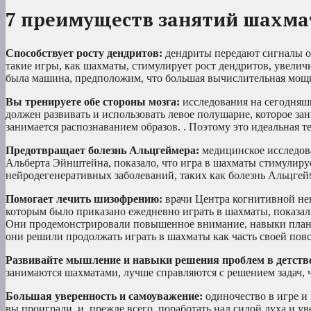
7 преимуществ занятий шахмат
Способствует росту дендритов:
дендриты передают сигналы от
такие игры, как шахматы, стимулирует рост дендритов, увеличи
была машина, предположим, что большая вычислительная мощ
Вы тренируете обе стороны мозга:
исследования на сегодняшн
должен развивать и использовать левое полушарие, которое за
занимается распознаванием образов. . Поэтому это идеальная
Предотвращает болезнь Альцгеймера:
медицинское исследов
Альберта Эйнштейна, показало, что игра в шахматы стимулируе
нейродегенеративных заболеваний, таких как болезнь Альцгейм
Помогает лечить шизофрению:
врачи Центра когнитивной не
которым было приказано ежедневно играть в шахматы, показал
Они продемонстрировали повышенное внимание, навыки плани
они решили продолжать играть в шахматы как часть своей пов
Развивайте мышление и навыки решения проблем в детств
занимаются шахматами, лучше справляются с решением задач,
Большая уверенность и самоуважение:
одиночество в игре и 
вы проиграли, и, прежде всего, поработать над силой духа и ув