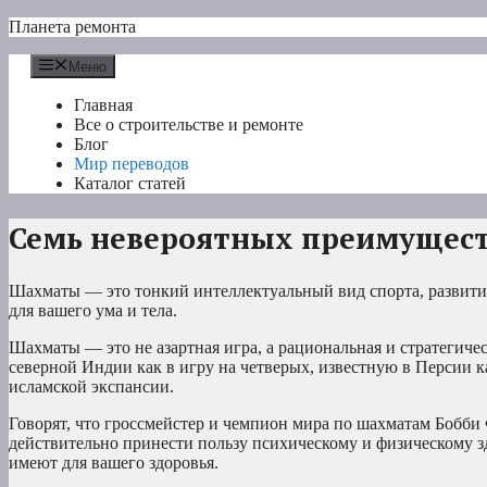
Перейти
Планета ремонта
к
содержимому
Меню
Главная
Все о строительстве и ремонте
Блог
Мир переводов
Каталог статей
Семь невероятных преимущест
Шахматы — это тонкий интеллектуальный вид спорта, развитие
для вашего ума и тела.
Шахматы — это не азартная игра, а рациональная и стратегиче
северной Индии как в игру на четверых, известную в Персии ка
исламской экспансии.
Говорят, что гроссмейстер и чемпион мира по шахматам Бобби 
действительно принести пользу психическому и физическому 
имеют для вашего здоровья.