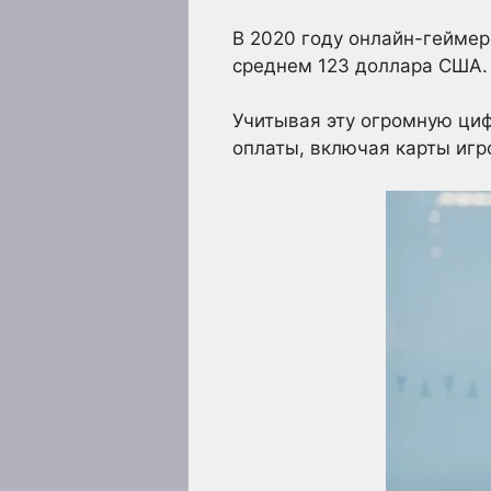
В 2020 году онлайн-геймер
среднем 123 доллара США.
Учитывая эту огромную циф
оплаты, включая карты игр