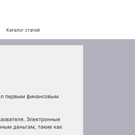
Каталог статей
тал первым финансовым
зователя. Электронные
чным деньгам, такие как