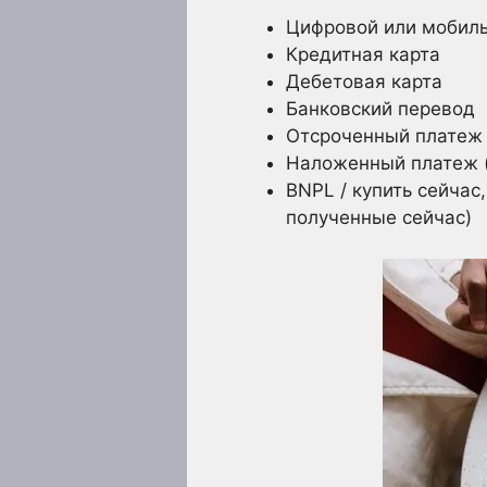
Цифровой или мобил
Кредитная карта
Дебетовая карта
Банковский перевод
Отсроченный платеж 
Наложенный платеж (
BNPL / купить сейчас,
полученные сейчас)