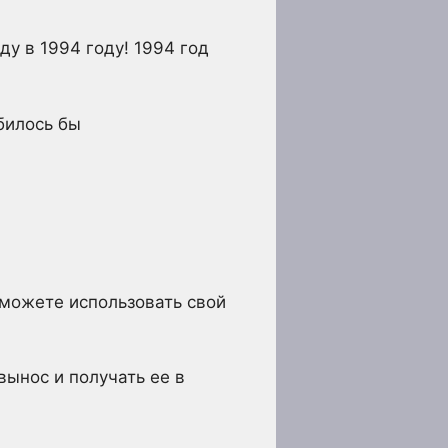
ду в 1994 году! 1994 год
билось бы
можете использовать свой
вынос и получать ее в