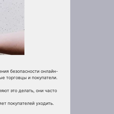
ния безопасности онлайн-
ые торговцы и покупатели.
ляют это делать, они часто
яет покупателей уходить.