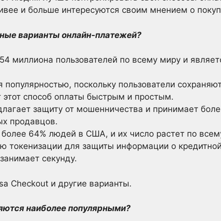
ивее и больше интересуются своим мнением о покуп
рные варианты онлайн-платежей?
254 миллиона пользователей по всему миру и являе
я популярностью, поскольку пользователи сохраняют
т этот способ оплаты быстрым и простым.
длагает защиту от мошенничества и принимает более
ых продавцов.
 более 64% людей в США, и их число растет по всему
ию токенизации для защиты информации о кредитной
 занимает секунду.
isa Checkout и другие варианты.
яются наиболее популярными?