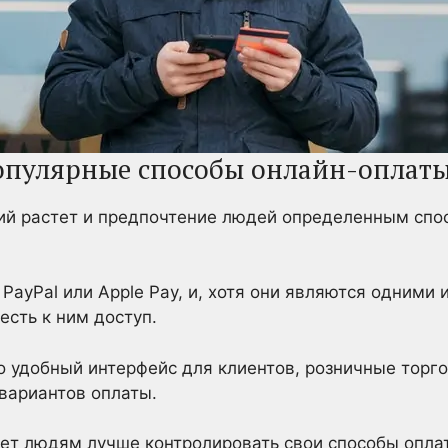
опулярные способы онлайн-оплаты
гий растет и предпочтение людей определенным спо
PayPal или Apple Pay, и, хотя они являются одними
есть к ним доступ.
 удобный интерфейс для клиентов, розничные торг
вариантов оплаты.
ет людям лучше контролировать свои способы оплат