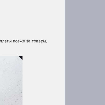
оплаты позже за товары,