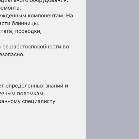
циального оборудования.
ремонта.
режденным компонентам. На
асти блинницы.
тата, проводки,
 ее работоспособности во
езопасно.
ет определенных знаний и
ьезным поломкам,
ванному специалисту