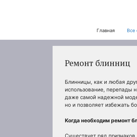
Перейти
к
содержимому
Главная
Все 
Ремонт блинниц
Блинницы, как и любая дру
использование, перепады н
даже самой надежной моде
но и позволяет избежать б
Когда необходим ремонт б
Существует ряд признаков