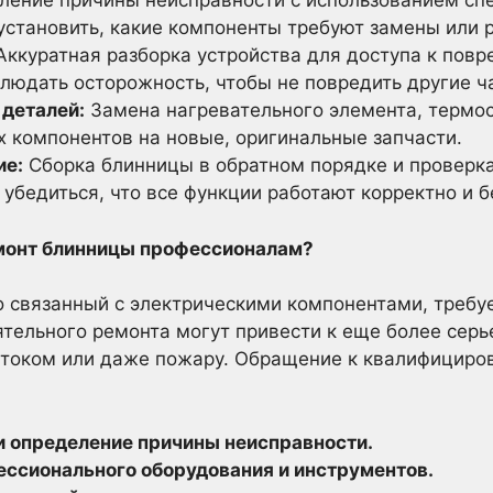
ение причины неисправности с использованием спе
установить, какие компоненты требуют замены или 
ккуратная разборка устройства для доступа к пов
блюдать осторожность, чтобы не повредить другие ч
деталей:
Замена нагревательного элемента, термос
х компонентов на новые, оригинальные запчасти.
ие:
Сборка блинницы в обратном порядке и проверка
убедиться, что все функции работают корректно и б
монт блинницы профессионалам?
 связанный с электрическими компонентами, требу
тельного ремонта могут привести к еще более сер
током или даже пожару. Обращение к квалифициро
и определение причины неисправности.
ссионального оборудования и инструментов.