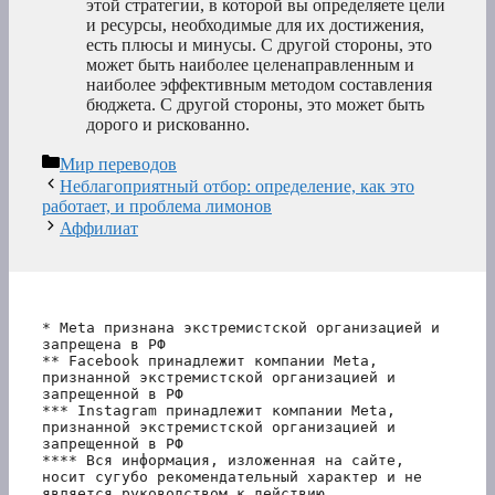
этой стратегии, в которой вы определяете цели
и ресурсы, необходимые для их достижения,
есть плюсы и минусы. С другой стороны, это
может быть наиболее целенаправленным и
наиболее эффективным методом составления
бюджета. С другой стороны, это может быть
дорого и рискованно.
Рубрики
Мир переводов
Неблагоприятный отбор: определение, как это
работает, и проблема лимонов
Аффилиат
* Meta признана экстремистской организацией и 
запрещена в РФ
** Facebook принадлежит компании Meta, 
признанной экстремистской организацией и 
запрещенной в РФ
*** Instagram принадлежит компании Meta, 
признанной экстремистской организацией и 
запрещенной в РФ 
**** Вся информация, изложенная на сайте, 
носит сугубо рекомендательный характер и не 
является руководством к действию.