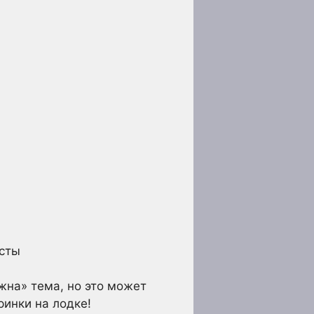
есты
жна» тема, но это может
ринки на лодке!