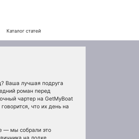
Каталог статей
д? Ваша лучшая подруга
ледний роман перед
очный чартер на GetMyBoat
говорится, что их день на
е — мы собрали это
вичника на лодке.