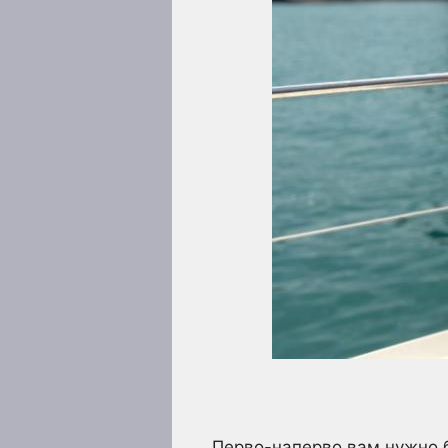
Перво-наперво вам нужно б