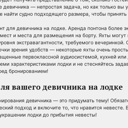
 девичника — непростая задача, но как только вы 
е найти судно подходящего размера, чтобы принять 
т для девичника на лодке. Аренда понтона более эк
мест и места для размещения на борту. Яхты могут 
 уровня экстравагантности, требуемого вечеринкой. 
точки зрения удобств — некоторые яхты очень просты
нащенные первоклассной аудиосистемой, кухней ил
семи характеристиками лодки и не стесняйтесь зад
ред бронированием!
ля вашего девичника на лодке
нирования девичника — это придумать тему! Обязат
еский подход и включите то, что нравится невесте.
украшении лодки до прибытия невесты!