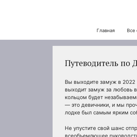
Перейти
к
содержимому
Главная
Все 
Путеводитель по 
Вы выходите замуж в 2022 
выходит замуж за любовь в
кольцом будет незабываем
— это девичники, и мы проч
лодке был самым ярким со
Не упустите свой шанс отп
всеобъемлющее руководство