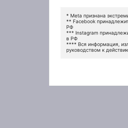
* Meta признана экстрем
** Facebook принадлежит
РФ
*** Instagram принадлеж
в РФ 
**** Вся информация, из
руководством к действи