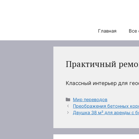
Перейти
к
содержимому
Главная
Все 
Практичный ремон
Классный интерьер для ге
Рубрики
Мир переводов
Преображения бетонных коро
Двушка 38 м² для аренды с 