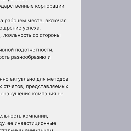
сударственные корпорации
а рабочем месте, включая
оощрение успеха.
, лояльность со стороны
ивной подотчетности,
ость разнообразию и
нно актуально для методов
х отчетов, представляемых
авонарушения компания не
ельность компании,
ду, ее инвестиционные
ристальным вниманием