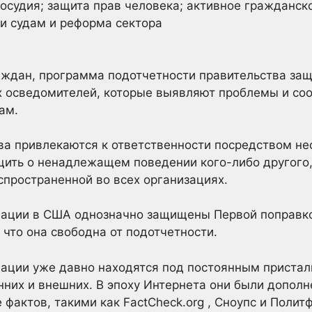
осудия; защита прав человека; активное гражданск
и судам и реформа сектора
аждан, программа подотчетности правительства за
х осведомителей, которые выявляют проблемы и со
ам.
ва привлекаются к ответственности посредством н
ить о ненадлежащем поведении кого-либо другого,
спространенной во всех организациях.
ации в США однозначно защищены Первой поправко
, что она свободна от подотчетности.
ации уже давно находятся под постоянным приста
нних и внешних. В эпоху Интернета они были допо
фактов, такими как FactCheck.org , Сноупс и Политф