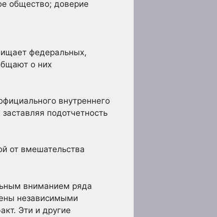
ое общество; доверие
щищает федеральных,
общают о них
еофициального внутреннего
 заставляя подотчетность
й от вмешательства
льным вниманием ряда
лнены независимыми
акт. Эти и другие