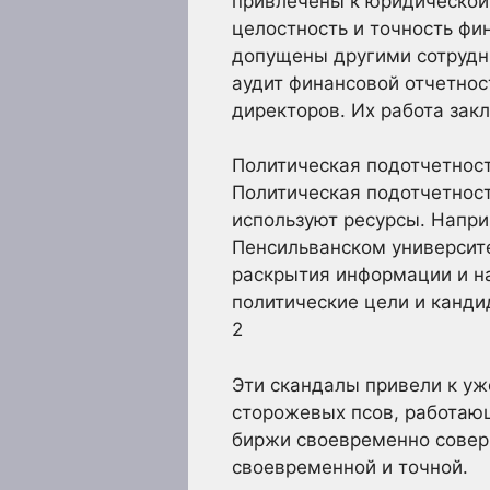
привлечены к юридической 
целостность и точность фи
допущены другими сотрудн
аудит финансовой отчетнос
директоров. Их работа зак
Политическая подотчетнос
Политическая подотчетност
используют ресурсы. Напри
Пенсильванском университ
раскрытия информации и н
политические цели и канди
2
Эти скандалы привели к уж
сторожевых псов, работающ
биржи своевременно совер
своевременной и точной.