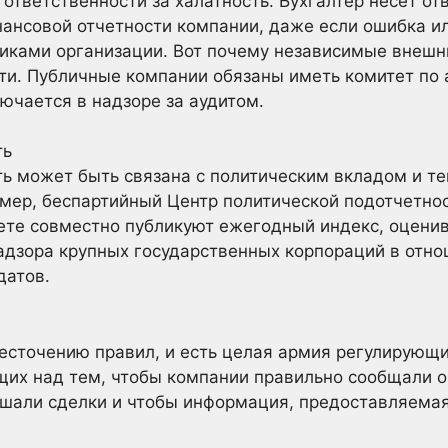
ответственности за халатность. Бухгалтер несет от
нансовой отчетности компании, даже если ошибка и
иками организации. Вот почему независимые внешн
ти. Публичные компании обязаны иметь комитет по а
лючается в надзоре за аудитом.
ть
ь может быть связана с политическим вкладом и те
мер, беспартийный Центр политической подотчетнос
ете совместно публикуют ежегодный индекс, оцени
адзора крупных государственных корпораций в отно
датов.
есточению правил, и есть целая армия регулирующи
их над тем, чтобы компании правильно сообщали о
шали сделки и чтобы информация, предоставляемая