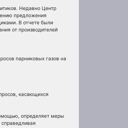
литиков. Недавно Центр
чению предложения
щиками. В отчете были
ания от производителей
росов парниковых газов на
просов, касающихся
помощью, определяет меры
 справедливая