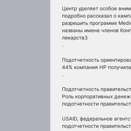
Центр уделяет особое вним
подробно рассказал о кам
разрешить программе Medic
названы имена членов Конг
лекарств3
.
Подотчетность ориентирова
44% компания HP получила
.
Подотчетность правительс
Роль корпоративных денеж
подотчетности правительст
USAID, федеральное агент
подотчетности правительс