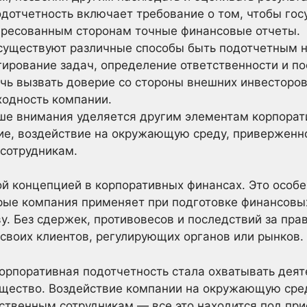
дотчетность включает требование о том, чтобы го
ересованным сторонам точные финансовые отчеты.
 существуют различные способы быть подотчетным н
гирование задач, определение ответственности и п
ь вызвать доверие со стороны внешних инвесторов
ходность компании.
ше внимания уделяется другим элементам корпорат
ие, воздействие на окружающую среду, приверженн
сотрудникам.
й концепцией в корпоративных финансах. Это особе
орые компания применяет при подготовке финансовы
у. Без сдержек, противовесов и последствий за пр
своих клиентов, регулирующих органов или рынков.
орпоративная подотчетность стала охватывать деят
бщество. Воздействие компании на окружающую сре
бственным сотрудникам — все это находится под п