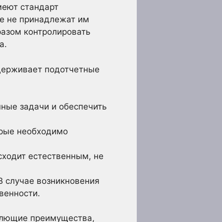
меют стандарт
ые не принадлежат им
разом контролировать
а.
ддерживает подотчетные
нные задачи и обеспечить
орые необходимо
сходит естественным, не
В случае возникновения
венности.
млющие преимущества,