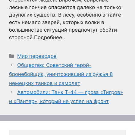
лесные гончие опасаются далеко не только
двуногих существ. В лесу, особенно в тайге
есть немало зверей, которых волки в
большинстве ситуаций предпочтут обойти
стороной.Подробнее..
Рубрики
Мир переводов
Общество: Советский герой-
бронебойщик, уничтоживший из ружья 8
немецких танков и самолет
Автомобили: Танк Т-44 — гроза «Тигров»
и «Пантер», который не успел на фронт