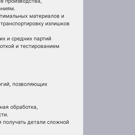
е производства,
аниям.
птимальных материалов и
 транспортировку излишков
х и средних партий
боткой и тестированием
огий, позволяющих
ная обработка,
сти.
я получать детали сложной