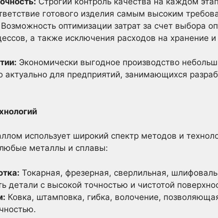
очность:
Строгий контроль качества на каждом этап
ветствие готового изделия самым высоким требов
Возможность оптимизации затрат за счет выбора о
цессов, а также исключения расходов на хранение и
тии:
Экономически выгодное производство небольши
но актуально для предприятий, занимающихся разра
ехнологий
аллом использует широкий спектр методов и технол
 любые металлы и сплавы:
отка:
Токарная, фрезерная, сверлильная, шлифоваль
ь детали с высокой точностью и чистотой поверхно
м:
Ковка, штамповка, гибка, волочение, позволяюща
чностью.