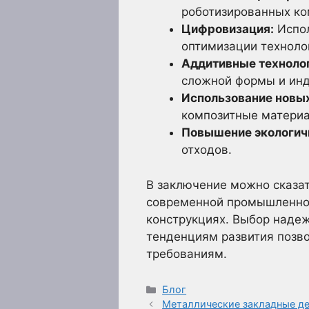
роботизированных ко
Цифровизация:
Испол
оптимизации техноло
Аддитивные технолог
сложной формы и инд
Использование новы
композитные материа
Повышение экологич
отходов.
В заключение можно сказат
современной промышленнос
конструкциях. Выбор наде
тенденциям развития позв
требованиям.
Рубрики
Блог
Металлические закладные де