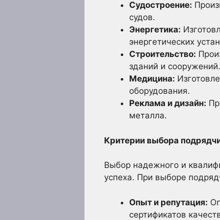
Судостроение:
Произв
судов.
Энергетика:
Изготовл
энергетических устан
Строительство:
Произ
зданий и сооружений
Медицина:
Изготовле
оборудования.
Реклама и дизайн:
Пр
металла.
Критерии выбора подрядч
Выбор надежного и квалиф
успеха. При выборе подряд
Опыт и репутация:
Оп
сертификатов качеств