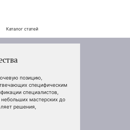
Каталог статей
ества
лючевую позицию,
 отвечающих специфическим
ификации специалистов,
т небольших мастерских до
вляет решения,