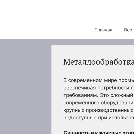
Перейти
к
содержимому
Главная
Все 
Металлообработка
В современном мире промы
обеспечивая потребности 
требованиям. Это сложный
современного оборудования
крупных производственных 
недоступные при использов
Сущность и ключевые эта