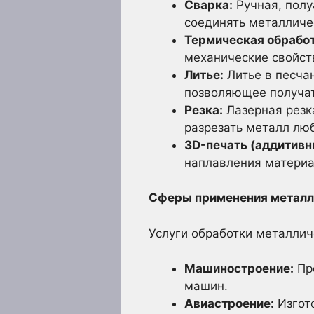
Сварка:
Ручная, полу
соединять металличе
Термическая обработ
механические свойст
Литье:
Литье в песча
позволяющее получат
Резка:
Лазерная резк
разрезать металл лю
3D-печать (аддитивн
наплавления материа
Сферы применения метал
Услуги обработки металли
Машиностроение:
Про
машин.
Авиастроение:
Изгото