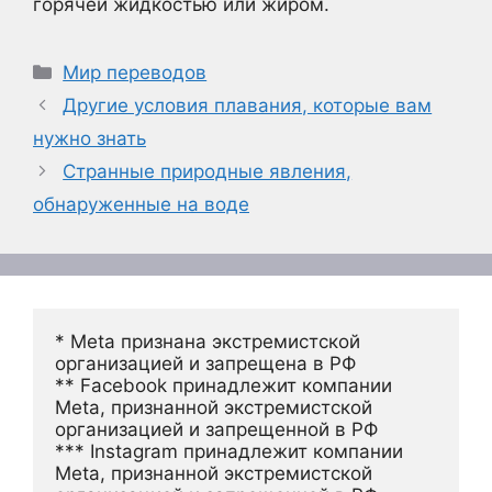
горячей жидкостью или жиром.
Рубрики
Мир переводов
Другие условия плавания, которые вам
нужно знать
Странные природные явления,
обнаруженные на воде
* Meta признана экстремистской 
организацией и запрещена в РФ
** Facebook принадлежит компании 
Meta, признанной экстремистской 
организацией и запрещенной в РФ
*** Instagram принадлежит компании 
Meta, признанной экстремистской 