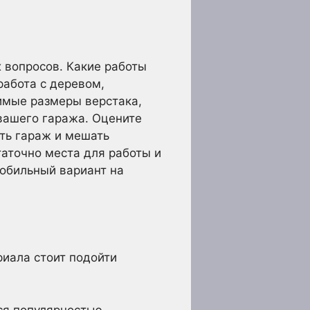
х вопросов. Какие работы
работа с деревом,
димые размеры верстака,
вашего гаража. Оцените
ать гараж и мешать
аточно места для работы и
мобильный вариант на
риала стоит подойти
я популярностью