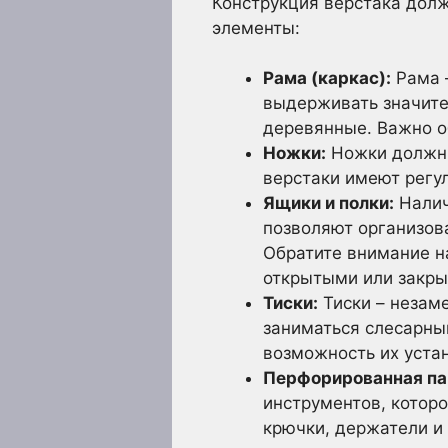
Конструкция верстака долж
элементы:
Рама (каркас):
Рама –
выдерживать значите
деревянные. Важно о
Ножки:
Ножки должны
верстаки имеют регу
Ящики и полки:
Налич
позволяют организов
Обратите внимание н
открытыми или закры
Тиски:
Тиски – незам
заниматься слесарны
возможность их уста
Перфорированная па
инструментов, котор
крючки, держатели и 