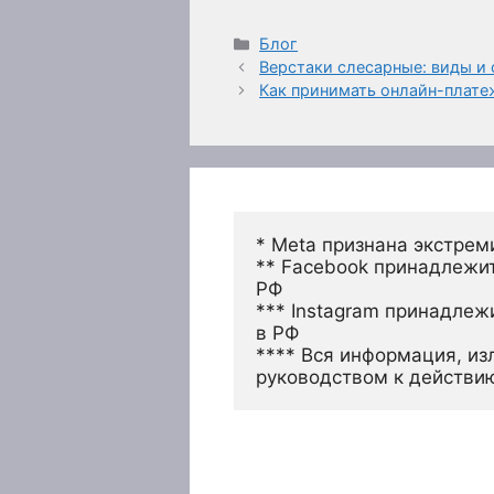
Рубрики
Блог
Верстаки слесарные: виды и 
Как принимать онлайн-плате
* Meta признана экстрем
** Facebook принадлежит
РФ
*** Instagram принадлеж
в РФ 
**** Вся информация, из
руководством к действи