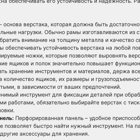
на обеспечивать его устойчивость и надежность. 
 основа верстака, которая должна быть достаточно
льные нагрузки. Обычно рамы изготавливаются из ст
братить внимание на толщину металла и качество с
 обеспечивать устойчивость верстака на любой по
лируемые ножки, которые позволяют выровнять верс
ие ящиков и полок значительно повышает функцион
ать хранение инструментов и материалов, держа все
а количество ящиков, их размеры и грузоподъемност
тыми, в зависимости от ваших предпочтений.
енимый инструмент для фиксации деталей при обраб
ми работами, обязательно выбирайте верстак с тис
новки.
нель:
Перфорированная панель – удобное приспособ
ое позволяет быстро найти нужный инструмент. На п
другие аксессуары для хранения.