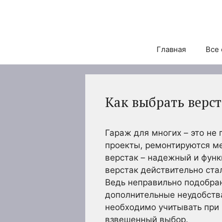
Перейти
к
содержимому
Главная
Все 
Как выбрать верст
Гараж для многих – это не
проекты, ремонтируются ме
верстак – надежный и функ
верстак действительно ста
Ведь неправильно подобран
дополнительные неудобства
необходимо учитывать при 
взвешенный выбор.