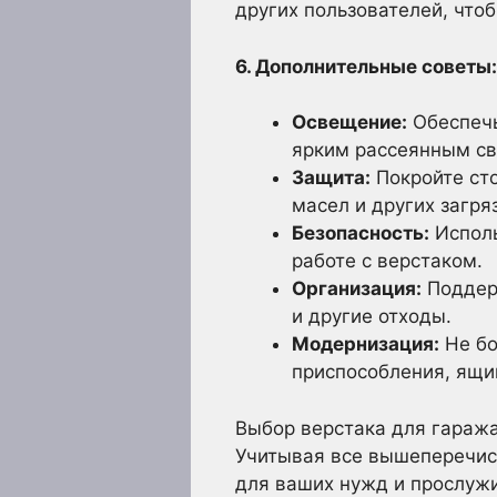
других пользователей, что
6. Дополнительные советы:
Освещение:
Обеспечь
ярким рассеянным св
Защита:
Покройте сто
масел и других загря
Безопасность:
Исполь
работе с верстаком.
Организация:
Поддерж
и другие отходы.
Модернизация:
Не бо
приспособления, ящи
Выбор верстака для гаража
Учитывая все вышеперечис
для ваших нужд и прослужи