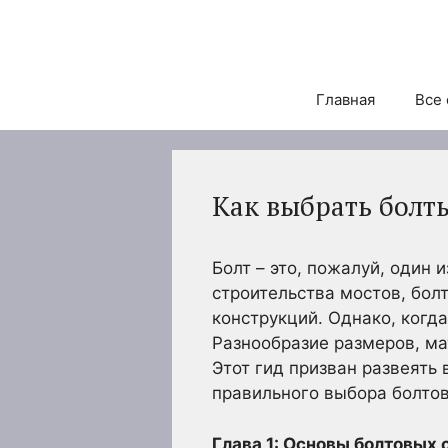
Перейти
к
содержимому
Главная
Все 
Как выбрать болты
Болт – это, пожалуй, один
строительства мостов, бол
конструкций. Однако, когд
Разнообразие размеров, ма
Этот гид призван развеят
правильного выбора болтов
Глава 1: Основы болтовых 