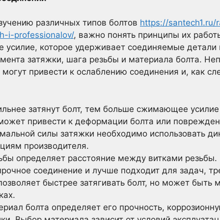
изучению различных типов болтов
https://santech1.ru/
h-i-professionalov/
, важно понять принципы их работы
 усилие, которое удерживает соединяемые детали в
омента затяжки, шага резьбы и материала болта. Н
 могут привести к ослаблению соединения и, как сл
льнее затянут болт, тем больше сжимающее усилие 
может привести к деформации болта или поврежде
мальной силы затяжки необходимо использовать д
циям производителя.
ьбы определяет расстояние между витками резьбы.
прочное соединение и лучше подходит для задач, т
позволяет быстрее затягивать болт, но может быть
ках.
риал болта определяет его прочность, коррозионну
ки. Выбор материала зависит от условий эксплуата