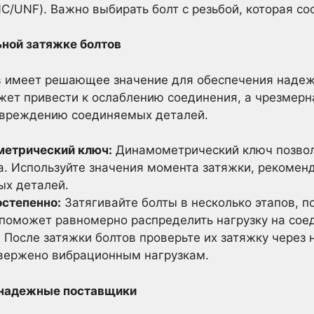
/UNF). Важно выбирать болт с резьбой, которая соо
ьной затяжке болтов
в имеет решающее значение для обеспечения надеж
жет привести к ослаблению соединения, а чрезмерн
овреждению соединяемых деталей.
метрический ключ:
Динамометрический ключ позвол
а. Используйте значения момента затяжки, рекоме
ых деталей.
остепенно:
Затягивайте болты в несколько этапов, п
 поможет равномерно распределить нагрузку на сое
:
После затяжки болтов проверьте их затяжку через 
вержено вибрационным нагрузкам.
: надежные поставщики