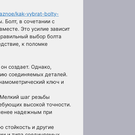
raznoe/kak-vybrat-bolty-
. Болт, в сочетании с
месте. Это усилие зависит
еправильный выбор болта
едствие, к поломке
он создает. Однако,
нию соединяемых деталей.
инамометрический ключ и
 Мелкий шаг резьбы
ребующих высокой точности.
 менее надежным при
ю стойкость и другие
ции и типа соединяемых