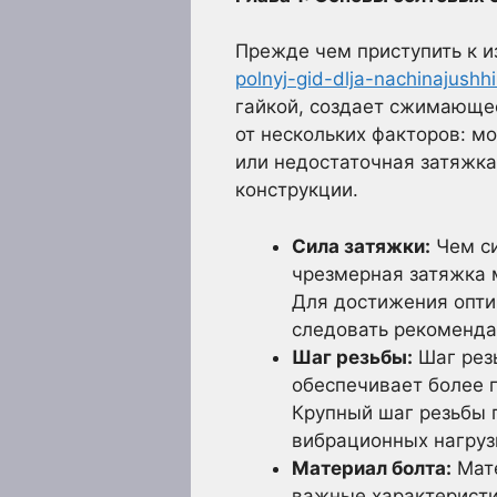
Прежде чем приступить к 
polnyj-gid-dlja-nachinajushhi
гайкой, создает сжимающее
от нескольких факторов: м
или недостаточная затяжка
конструкции.
Сила затяжки:
Чем си
чрезмерная затяжка 
Для достижения опти
следовать рекоменда
Шаг резьбы:
Шаг рез
обеспечивает более 
Крупный шаг резьбы 
вибрационных нагруз
Материал болта:
Мате
важные характеристи