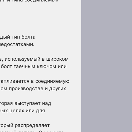
ждый тип болта
недостатками.
в, используемый в широком
ь болт гаечным ключом или
утапливается в соединяемую
ном производстве и других
торая выступает над
ных целях или для
торый распределяет