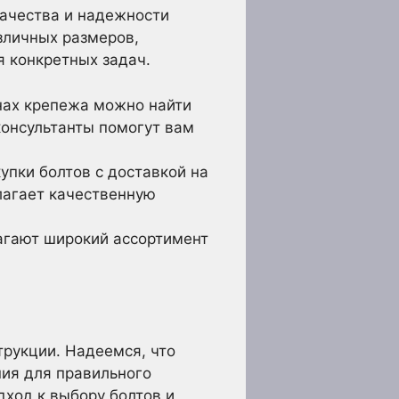
ачества и надежности
зличных размеров,
я конкретных задач.
нах крепежа можно найти
консультанты помогут вам
пки болтов с доставкой на
лагает качественную
гают широкий ассортимент
трукции. Надеемся, что
ния для правильного
ход к выбору болтов и