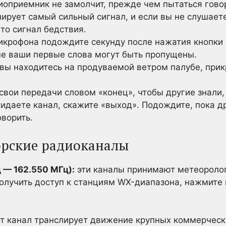
иоприемник не замолчит, прежде чем пытаться гово
ирует самый сильный сигнал, и если вы не слушает
-то сигнал бедствия.
крофона подождите секунду после нажатия кнопки «
аче ваши первые слова могут быть пропущены.
 вы находитесь на продуваемой ветром палубе, при
свои передачи словом «конец», чтобы другие знали,
кидаете канал, скажите «выход». Подождите, пока д
оворить.
орские радиоканалы
 — 162.550 МГц):
эти каналы принимают метеороло
олучить доступ к станциям WX-диапазона, нажмите 
т канал транслирует движение крупных коммерческ