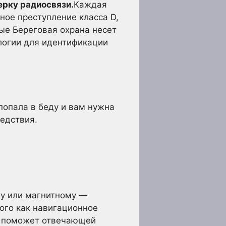
ерку радиосвязи.
Каждая
ное преступление класса D,
ые Береговая охрана несет
ологии для идентификации
опала в беду и вам нужна
едствия.
му или магнитному —
кого как навигационное
го поможет отвечающей