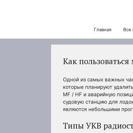
Перейти
к
содержимому
Главная
Все 
Как пользоватьс
Одной из самых важных час
которые планируют удалить
MF / HF и аварийную позиц
судовую станцию для лодок
являются небольшими прог
Типы УКВ радиос