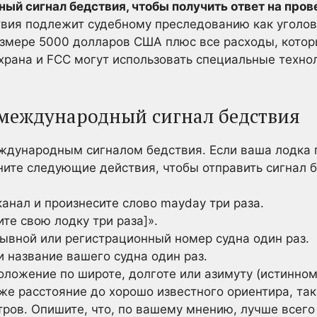
ый сигнал бедствия, чтобы получить ответ на пров
вия подлежит судебному преследованию как уголов
азмере 5000 долларов США плюс все расходы, котор
 охрана и FCC могут использовать специальные техн
 международный сигнал бедствия
ждународным сигналом бедствия. Если ваша лодка п
ите следующие действия, чтобы отправить сигнал б
канал и произнесите слово mayday три раза.
ите свою лодку три раза]».
зывной или регистрационный номер судна один раз.
 название вашего судна один раз.
оложение по широте, долготе или азимуту (истинно
кже расстояние до хорошо известного ориентира, та
стров. Опишите, что, по вашему мнению, лучше все