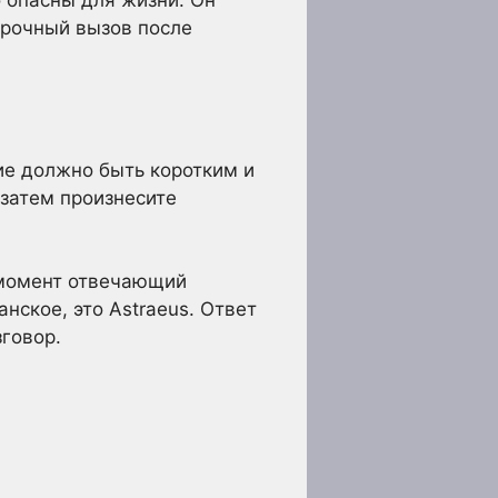
 опасны для жизни. Он
срочный вызов после
ие должно быть коротким и
 затем произнесите
т момент отвечающий
нское, это Astraeus. Ответ
зговор.