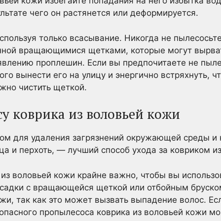
овьей кожи избегайте попадания на него избытка во
ультате чего он растянется или деформируется.
спользуя только всасывание. Никогда не пылесосьте
ной вращающимися щетками, которые могут вырват
оявлению проплешин. Если вы предпочитаете не пыле
го вынести его на улицу и энергично встряхнуть, чт
жно чистить щеткой.
су коврика из воловьей кожи
сом для удаления загрязнений окружающей среды и 
ьца и перхоть, — лучший способ ухода за ковриком и
 из воловьей кожи крайне важно, чтобы вы использ
асадки с вращающейся щеткой или отбойным бруском
ожи, так как это может вызвать выпадение волос. Ес
зопасного пропылесоса коврика из воловьей кожи м