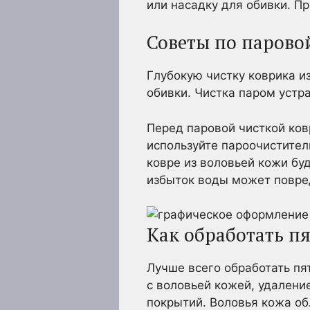
или насадку для обивки. П
Советы по парово
Глубокую чистку коврика 
обивки. Чистка паром устр
Перед паровой чисткой ков
используйте пароочистител
ковре из воловьей кожи бу
избыток воды может повред
Как обработать пя
Лучше всего обработать пя
с воловьей кожей, удалени
покрытий. Воловья кожа об