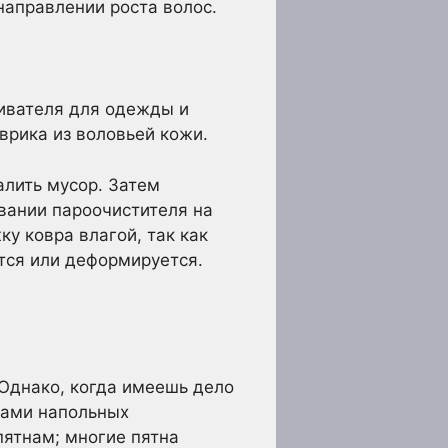
направлении роста волос.
ивателя для одежды и
врика из воловьей кожи.
алить мусор. Затем
овании пароочистителя на
у ковра влагой, так как
тся или деформируется.
 Однако, когда имеешь дело
пами напольных
пятнам; многие пятна