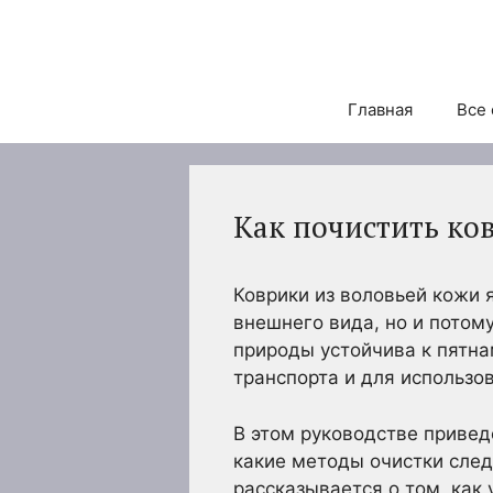
Перейти
к
содержимому
Главная
Все 
Как почистить ко
Коврики из воловьей кожи 
внешнего вида, но и потому
природы устойчива к пятн
транспорта и для использов
В этом руководстве привед
какие методы очистки след
рассказывается о том, как 