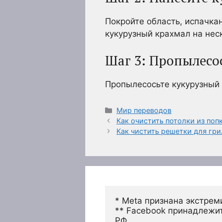
Покройте область, испачка
кукурузный крахмал на нес
Шаг 3: Пропылесо
Пропылесосьте кукурузный 
Рубрики
Мир переводов
Как очистить потолки из поп
Как чистить решетки для гри
* Meta признана экстрем
** Facebook принадлежит
РФ