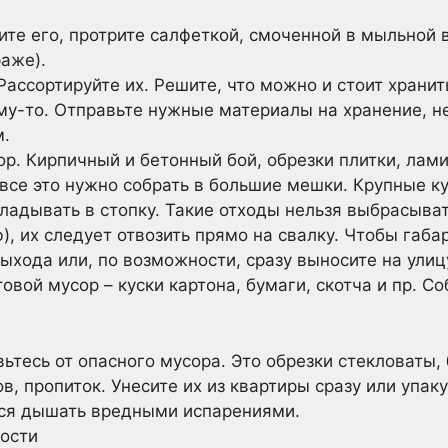
ите его, протрите салфеткой, смоченной в мыльной 
раже).
ассортируйте их. Решите, что можно и стоит хранить
му-то. Отправьте нужные материалы на хранение, н
м.
р. Кирпичный и бетонный бой, обрезки плитки, лами
все это нужно собрать в большие мешки. Крупные ку
ладывать в стопку. Такие отходы нельзя выбрасыва
ф), их следует отвозить прямо на свалку. Чтобы габ
выхода или, по возможности, сразу выносите на улиц
вой мусор – куски картона, бумаги, скотча и пр. Со
тесь от опасного мусора. Это обрезки стекловаты, б
в, пропиток. Унесите их из квартиры сразу или упаку
тся дышать вредными испарениями.
ости