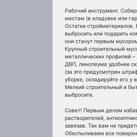
Рабочий инструмент. Собер
местам (в кладовке или га
Остатки стройматериалов. Р
выбросить или подарить ко
они станут первым мусоро
Крупный строительный мусо
металлических профилей – 
ДВП, линолеума удобнее ск
(за это предусмотрен штра
уборке, складируйте его у 
Мелкий строительный и быто
выбросите.
Совет! Первым делом избавь
растворителей, антисептико
завязав. Так вам не приде
Обеспыливаем все поверхн