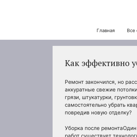
Перейти
к
содержимому
Главная
Все 
Как эффективно у
Ремонт закончился, но рас
аккуратные свежие потолки
грязи, штукатурки, грунто
самостоятельно убрать квар
повредив новую отделку?
Уборка после ремонтаОдин 
работ существует технолог