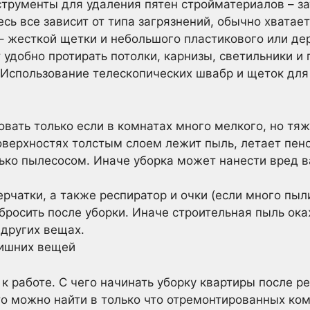
трументы для удаления пятен стройматериалов – за
десь все зависит от типа загрязнений, обычно хватает
– жесткой щетки и небольшого пластикового или де
 удобно протирать потолки, карнизы, светильники и
. Использование телескопических швабр и щеток для
овать только если в комнатах много мелкого, но тя
поверхностях толстым слоем лежит пыль, летает пено
лько пылесосом. Иначе уборка может нанести вред 
рчатки, а также респиратор и очки (если много пыл
бросить после уборки. Иначе строительная пыль ока
 других вещах.
лишних вещей
к работе. С чего начинать уборку квартиры после р
то можно найти в только что отремонтированных ком