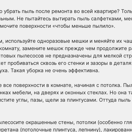
 убрать пыль после ремонта во всей квартире? Тол
ьным. Не пытайтесь вытирать пыль салфетками, мес
 мочите поверхности «чтобы меньше пылило».
 используйте одноразовые мешки и меняйте их чащ
 комнату, замените мешок прежде чем продолжите р
ытовых пылесосов не предназначены для мелкой стр
т пробиваться сквозь его стенки и зазоры в деталя
уха. Такая уборка не очень эффективна.
 все поверхности в комнате, начиная с потолка. П
нках мебели, на дверях и оконных стеклах. Но она т
стите углы, пазы, щели за плинтусами. Оттуда пыль
ылесосите окрашенные стены, потолки (особенно гл
уретана (потолочные плинтуса, лепнину), лакирован