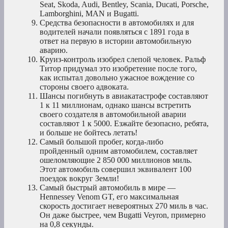
Seat, Skoda, Audi, Bentley, Scania, Ducati, Porsche,
Lamborghini, MAN и Bugatti.
Средства безопасности в автомобилях и для
водителей начали появляться с 1891 года в
ответ на первую в истории автомобильную
аварию.
Круиз-контроль изобрел слепой человек. Ральф
Титор придумал это изобретение после того,
как испытал довольно ужасное вождение со
стороны своего адвоката.
Шансы погибнуть в авиакатастрофе составляют
1 к 11 миллионам, однако шансы встретить
своего создателя в автомобильной аварии
составляют 1 к 5000. Езжайте безопасно, ребята,
и больше не бойтесь летать!
Самый большой пробег, когда-либо
пройденный одним автомобилем, составляет
ошеломляющие 2 850 000 миллионов миль.
Этот автомобиль совершил эквивалент 100
поездок вокруг Земли!
Самый быстрый автомобиль в мире —
Hennessey Venom GT, его максимальная
скорость достигает невероятных 270 миль в час.
Он даже быстрее, чем Bugatti Veyron, примерно
на 0,8 секунды.