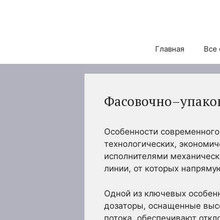
Перейти
к
содержимому
Главная
Все 
Фасовочно–упаков
Особенности современного
технологических, экономи
исполнителями механическо
линии, от которых напряму
Одной из ключевых особен
дозаторы, оснащенные выс
потока, обеспечивают откл