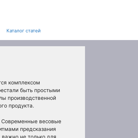
Каталог статей
тся комплексом
рестали быть простыми
злы производственной
ого продукта.
. Современные весовые
итмами предсказания
 важно не только для