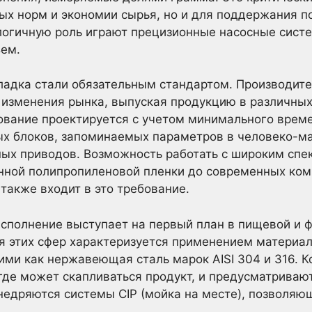
х норм и экономии сырья, но и для поддержания п
логичную роль играют прецизионные насосные сист
ем.
аладка стали обязательным стандартом. Производит
 изменения рынка, выпуская продукцию в различных
ование проектируется с учетом минимального врем
ных блоков, запоминаемых параметров в человеко-м
ных приводов. Возможность работать с широким спе
нной полипропиленовой пленки до современных ком
акже входит в это требование.
исполнение выступает на первый план в пищевой и 
я этих сфер характеризуется применением материа
кими как нержавеющая сталь марок AISI 304 и 316. 
где может скапливаться продукт, и предусматриваю
недряются системы CIP (мойка на месте), позволяю