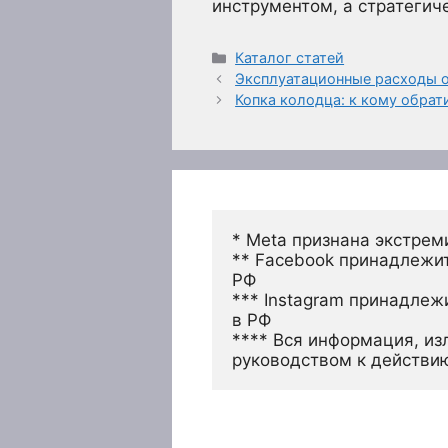
инструментом, а стратегич
Рубрики
Каталог статей
Эксплуатационные расходы о
Копка колодца: к кому обрат
* Meta признана экстрем
** Facebook принадлежит
РФ
*** Instagram принадлеж
в РФ 
**** Вся информация, из
руководством к действи