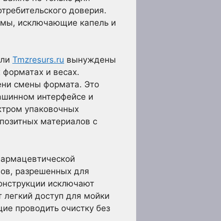
отребительского доверия.
емы, исключающие капель и
ели
Tmzresurs.ru
вынуждены
 форматах и весах.
ени смены формата. Это
ашинном интерфейсе и
ктром упаковочных
позитных материалов с
фармацевтической
лов, разрешенных для
Конструкции исключают
т легкий доступ для мойки
щие проводить очистку без