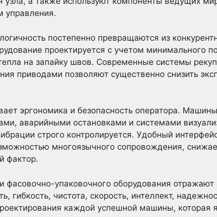
 узла, а также используют компоненты ведущих ми
м управления.
ологичность постепенно превращаются из конкурент
рудование проектируется с учетом минимального п
 тепла на запайку швов. Современные системы реку
ения приводами позволяют существенно снизить экс
вает эргономика и безопасность оператора. Машин
ами, аварийными остановками и системами визуали
ибрации строго контролируется. Удобный интерфейс
зможностью многоязычного сопровождения, снижает
й фактор.
ти фасовочно-упаковочного оборудования отражают
ь, гибкость, чистота, скорость, интеллект, надежно
проектирования каждой успешной машины, которая я