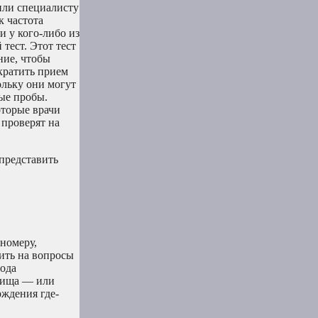
 или специалисту
к частота
и у кого-либо из
 тест. Этот тест
ние, чтобы
кратить прием
ольку они могут
ные пробы.
оторые врачи
 проверят на
представить
 номеру,
ить на вопросы
года
 пища — или
ждения где-