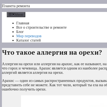
Перейти
Планета ремонта
к
содержимому
Меню
Главная
Все о строительстве и ремонте
Блог
Мир переводов
Каталог статей
Что такое аллергия на орехи?
Аллергия на орехи или аллергия на арахис, как ее называют, на
что горох и чечевица. Арахис является одним из наиболее ра
аллергий является аллергия на орехи.
Арахис — один из самых распространенных продуктов, вызываю
представить себе не можете. Как тот чили, который ты ела на
ошибочно получить орехи.