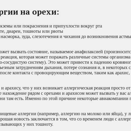
гии на орехи:
экземы или покраснения и припухлости вокруг рта
те, диареи, тошноты или рвоты
асморка, зуда, слезотечения и чихания до возникновения астмы
может вызвать состояние, называемое анафилаксией (произноситс
я реакция, которая может поражать различные системы организма
о-сосудистую систему). Это может привести к падению кровяног
ьезным затруднениям дыхания, потере сознания и, в некоторых с
 после контакта с провоцирующим веществом, таким как арахис,
и арахису, что у них возникает аллергическая реакция просто о
е нахождение рядом с орехами и арахисом может вызвать у вас 
 они там есть. Именно по этой причине некоторые авиакомпании 
ищевые аллергии (например, аллергию на молоко или яйца), у л
орошая новость заключается в том, что со временем люди с аллер
ызывающих у них тошноту.