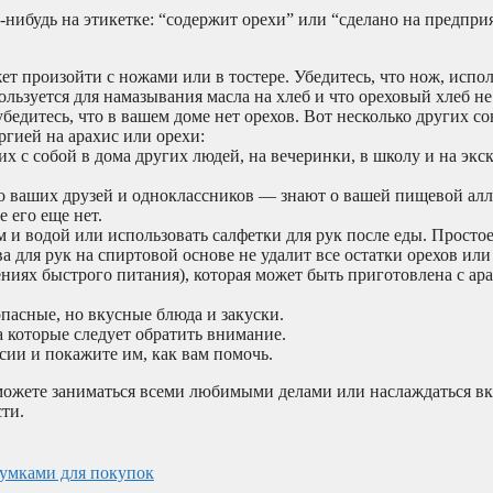
нибудь на этикетке: “содержит орехи” или “сделано на предприя
ет произойти с ножами или в тостере. Убедитесь, что нож, испо
льзуется для намазывания масла на хлеб и что ореховый хлеб н
убедитесь, что в вашем доме нет орехов. Вот несколько других со
гией на арахис или орехи:
их с собой в дома других людей, на вечеринки, в школу и на экс
 до ваших друзей и одноклассников — знают о вашей пищевой алл
е его еще нет.
 и водой или использовать салфетки для рук после еды. Просто
для рук на спиртовой основе не удалит все остатки орехов или
ениях быстрого питания), которая может быть приготовлена с а
пасные, но вкусные блюда и закуски.
а которые следует обратить внимание.
сии и покажите им, как вам помочь.
е можете заниматься всеми любимыми делами или наслаждаться в
ти.
сумками для покупок