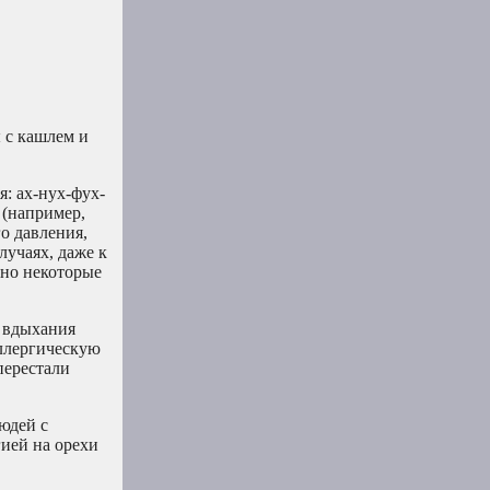
 с кашлем и
я: ах-нух-фух-
 (например,
о давления,
лучаях, даже к
 но некоторые
т вдыхания
аллергическую
перестали
юдей с
гией на орехи