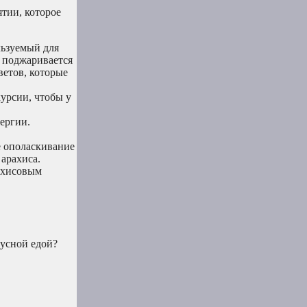
тии, которое
льзуемый для
е поджаривается
ветов, которые
курсии, чтобы у
ергии.
е ополаскивание
 арахиса.
рахисовым
кусной едой?