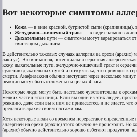
Вот некоторые симптомы аллер
Кожа
— в виде красной, бугристой сыпи (крапивницы), 
Желудочно—кишечный тракт
— в виде спазмов в живо
Дыхательные
пути — симптомы могут варьироваться от н
свистящим дыханием.
В действительно тяжелых случаях аллергия на орехи (арахис) 
лак-сус). Это внезапная, потенциально серьезная аллергическа
кожу, дыхательные пути, желудочно-кишечный тракт и сердечн
сужению дыхательных путей и отеку языка, что приводит к сер
смерти. Анафилаксия обычно наступает через несколько минут
реакции могут быть отложены на целых 4 часа.
Некоторые люди могут быть настолько чувствительны к орехам 
мелких частиц этой пищи. Если вы один из этих людей, просто
реакцию, даже если вы к ним не прикасаетесь и не знаете, что
предлагать арахис своим пассажирам.
Хотя некоторые люди со временем перерастают определенные п
аллергией на орехи (арахис) этого обычно не происходит. Но х
(арахис) обычно действительно хорошо избегают продуктов, в