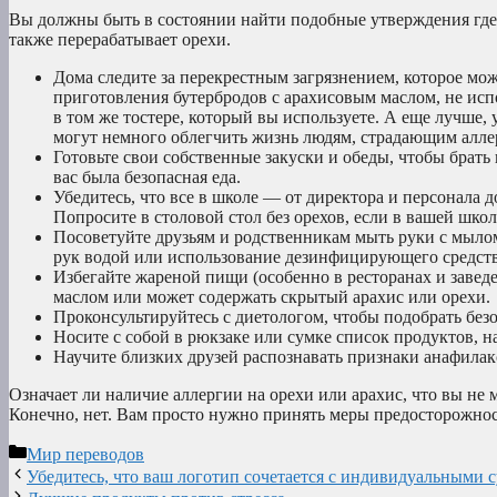
Вы должны быть в состоянии найти подобные утверждения где-
также перерабатывает орехи.
Дома следите за перекрестным загрязнением, которое мож
приготовления бутербродов с арахисовым маслом, не испо
в том же тостере, который вы используете. А еще лучше, 
могут немного облегчить жизнь людям, страдающим аллер
Готовьте свои собственные закуски и обеды, чтобы брать 
вас была безопасная еда.
Убедитесь, что все в школе — от директора и персонала
Попросите в столовой стол без орехов, если в вашей школ
Посоветуйте друзьям и родственникам мыть руки с мылом
рук водой или использование дезинфицирующего средства 
Избегайте жареной пищи (особенно в ресторанах и завед
маслом или может содержать скрытый арахис или орехи.
Проконсультируйтесь с диетологом, чтобы подобрать безо
Носите с собой в рюкзаке или сумке список продуктов, н
Научите близких друзей распознавать признаки анафилак
Означает ли наличие аллергии на орехи или арахис, что вы н
Конечно, нет. Вам просто нужно принять меры предосторожнос
Рубрики
Мир переводов
Убедитесь, что ваш логотип сочетается с индивидуальными 