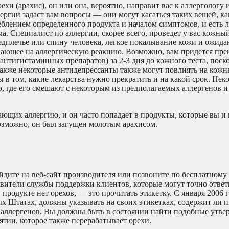
рехи (арахис), он или она, вероятно, направит вас к аллергологу
ергии задаст вам вопросы — они могут касаться таких вещей, ка
блением определенного продукта и началом симптомов, и есть л
ма. Специалист по аллергии, скорее всего, проведет у вас кожный
едплечье или спину человека, легкое покалывание кожи и ожида
ывающее на аллергическую реакцию. Возможно, вам придется пре
нтигистаминных препаратов) за 2-3 дня до кожного теста, поск
 также некоторые антидепрессанты также могут повлиять на кож
 в том, какие лекарства нужно прекратить и на какой срок. Нек
ю, где его смешают с некоторым из предполагаемых аллергенов и
щих аллергию, и он часто попадает в продукты, которые вы и 
Возможно, он был загущен молотым арахисом.
айдите на веб-сайт производителя или позвоните по бесплатному
авители службы поддержки клиентов, которые могут точно ответ
 продукте нет орехов, — это прочитать этикетку. С января 2006 
х Штатах, должны указывать на своих этикетках, содержит ли
аллергенов. Вы должны быть в состоянии найти подобные утвер
ятии, которое также перерабатывает орехи.