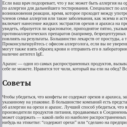
Если ваш врач подозревает, что у вас может быть аллергия на о
по аллергии для дальнейшего тестирования. Специалист по алл
возникновения реакции, время, которое проходит между употре
членов семьи аллергия или такие заболевания, как экзема и аст
включает нанесение жидких экстрактов орехов и арахиса на пр
увидеть, образуется ли красноватое, приподнятое пятно, указ
противоаллергических препаратов (например, безрецептурных а
повлиять на результаты. Большинство лекарств от простуды, а
Проконсультируйтесь с офисом аллерголога, если вы не уверены
могут также взять образец крови и отправить его в лаборатори
наличие антител IgE.
Арахис — один из самых распространенных продуктов, вызываю
себе не можете. Нравится тот чили, который вы ели на обед? 
Советы
Чтобы убедиться, что конфеты не содержат орехов и арахиса, з
указанному на упаковке. В большинстве компаний есть предст
об аллергии на орехи и арахис. Лучший способ убедиться, что в
производители продуктов питания, продаваемых в Соединенны
может содержать — какой-либо из наиболее распространенных 
нибудь на этикетке: “содержит орехи” или “сделано на предпри