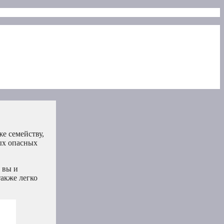
же семейству,
ых опасных
 вы и
также легко