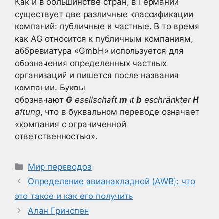
Как и в большинстве стран, в Германии
существует две различные классификации
компаний: публичные и частные. В то время
как AG относится к публичным компаниям,
аббревиатура «GmbH» используется для
обозначения определенных частных
организаций и пишется после названия
компании. Буквы
обозначают
G
esellschaft
m
it
b
eschränkter
H
aftung
, что в буквальном переводе означает
«компания с ограниченной
ответственностью».
Рубрики
Мир переводов
Определение авианакладной (AWB): что
это такое и как его получить
Алан Гринспен