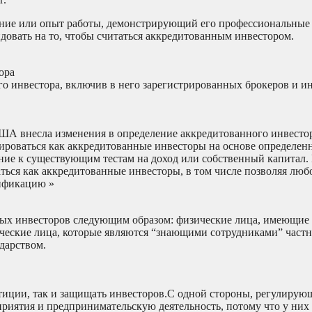
ание или опыт работы, демонстрирующий его профессиональные 
довать на то, чтобы считаться аккредитованным инвестором.
ора
о инвестора, включив в него зарегистрированных брокеров и 
ША внесла изменения в определение аккредитованного инвестор
ироваться как аккредитованные инвесторы на основе определен
ние к существующим тестам на доход или собственный капитал.
ься как аккредитованные инвесторы, в том числе позволяя люб
лификацию »
ных инвесторов следующим образом: физические лица, имеющие
ческие лица, которые являются “знающими сотрудниками” частн
дарством.
иции, так и защищать инвесторов.С одной стороны, регулирую
иятия и предпринимательскую деятельность, потому что у них 