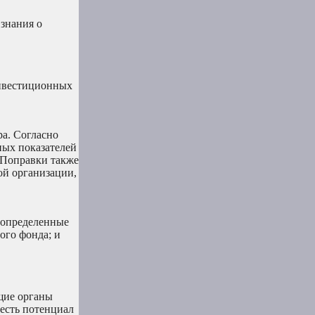
знания о
инвестиционных
а. Согласно
ных показателей
 Поправки также
ой организации,
 определенные
ого фонда; и
щие органы
есть потенциал