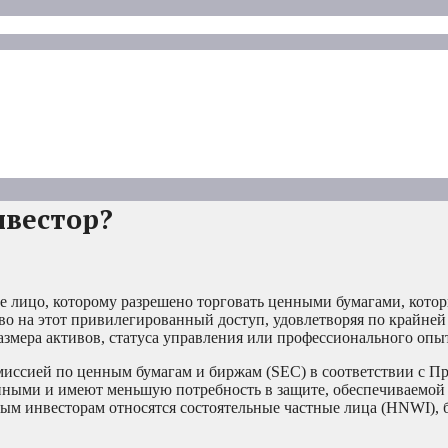
нвестор?
 лицо, которому разрешено торговать ценными бумагами, котор
о на этот привилегированный доступ, удовлетворяя по крайней
азмера активов, статуса управления или профессионального опы
иссией по ценным бумагам и биржам (SEC) в соответствии с П
нными и имеют меньшую потребность в защите, обеспечиваемой
ым инвесторам относятся состоятельные частные лица (HNWI), 