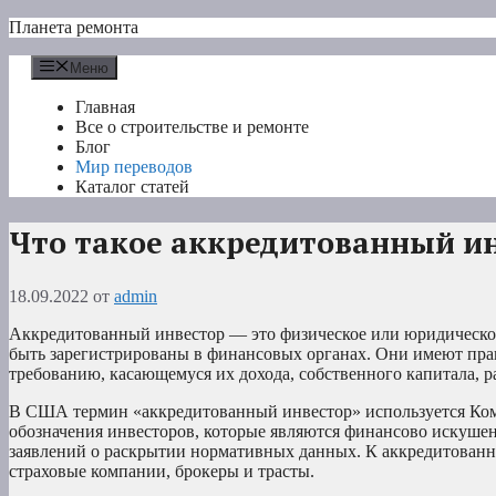
Перейти
Планета ремонта
к
содержимому
Меню
Главная
Все о строительстве и ремонте
Блог
Мир переводов
Каталог статей
Что такое аккредитованный и
18.09.2022
от
admin
Аккредитованный инвестор — это физическое или юридическое
быть зарегистрированы в финансовых органах. Они имеют прав
требованию, касающемуся их дохода, собственного капитала, р
В США термин «аккредитованный инвестор» используется Ком
обозначения инвесторов, которые являются финансово искуше
заявлений о раскрытии нормативных данных. К аккредитованн
страховые компании, брокеры и трасты.