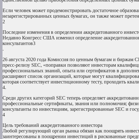
Если человек может продемонстрировать достаточное образов
незарегистрированных ценных бумагах, он также может претен
2
Последние изменения в определении аккредитованного инвест
Недавно Конгресс США изменил определение аккредитованног
консультантов3
.
26 августа 2020 года Комиссия по ценным бумагам и биржам С
пресс-релизу SEC, «поправки позволяют инвесторам квалифиц
профессиональных знаний, опыта или сертификатов в дополне
расширяют список организаций, которые могут квалифицироват
которая соответствует инвестиционному тесту, проходить ква
4.
Среди других категорий SEC теперь определяет аккредитован
профессиональные сертификаты, звания или полномочия; физи
консультанты по инвестициям, зарегистрированные SEC и госу
4
Цель требований аккредитованного инвестора
Любой регулирующий орган рынка обязан как поощрять инвест
заинтересованы в поощрении инвестиций в рискованные предпр