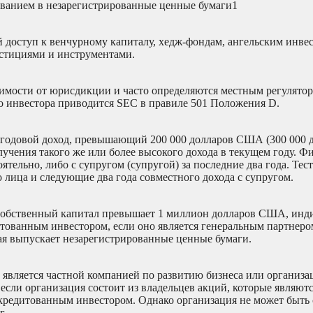
рованием в незарегистрированные ценные бумаги1
доступ к венчурному капиталу, хедж-фондам, ангельским инве
стициями и инструментами.
симости от юрисдикции и часто определяются местным регулято
 инвестора приводится SEC в правиле 501 Положения D.
 годовой доход, превышающий 200 000 долларов США (300 000
лучения такого же или более высокого дохода в текущем году. Ф
ельно, либо с супругом (супругой) за последние два года. Тест
о лица и следующие два года совместного дохода с супругом.
 собственный капитал превышает 1 миллион долларов США, инд
итованным инвестором, если оно является генеральным партнеро
я выпускает незарегистрированные ценные бумаги.
 является частной компанией по развитию бизнеса или организа
сли организация состоит из владельцев акций, которые являют
кредитованным инвестором. Однако организация не может быть 
г.