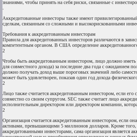
знаниями, чтобы принять на себя риски, связанные с инвести
.
Аккредитованные инвесторы также имеют привилегированный 
сделкам, связанным со сложными и высокорискованными инве
Требования к аккредитованным инвесторам
Правила для аккредитованных инвесторов различаются в зави
компетентным органом. В США определение аккредитованного
2
Чтобы быть аккредитованным инвестором, лицо должно иметь
для совместного дохода) за последние два года с ожиданием по
должно получать доход выше пороговых значений либо самостоят
может быть удовлетворен, показав один год дохода физическог
2
Лицо также считается аккредитованным инвестором, если его
совместно со своим супругом. SEC также считает лицо аккред
исполнительным директором или директором компании, котора
2
Организация считается аккредитованным инвестором, если она
активами, превышающими 5 миллионов долларов. Кроме того, е
аккредитованными инвесторами, сама организация является ак
единственной целью приобретения определенных ценных бума