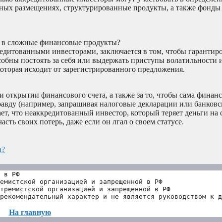
тных размещениях, структурированные продукты, а также фонд
 в сложные финансовые продукты?
дитованными инвесторами, заключается в том, чтобы гарантиров
бны постоять за себя или выдержать приступы волатильности 
оторая исходит от зарегистрированного предложения.
и открытии финансового счета, а также за то, чтобы сама финан
равду (например, запрашивая налоговые декларации или банковс
ает, что неаккредитованный инвестор, который теряет деньги на
сть своих потерь, даже если он лгал о своем статусе.
а?
 в РФ
емистской организацией и запрещенной в РФ
тремистской организацией и запрещенной в РФ 
рекомендательный характер и не является руководством к д
На главную