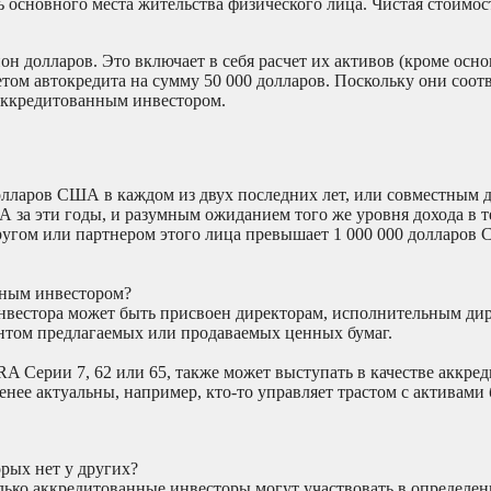
 основного места жительства физического лица. Чистая стоимос
н долларов. Это включает в себя расчет их активов (кроме осно
четом автокредита на сумму 50 000 долларов. Поскольку они соот
 аккредитованным инвестором.
лларов США в каждом из двух последних лет, или совместным д
за эти годы, и разумным ожиданием того же уровня дохода в т
ругом или партнером этого лица превышает 1 000 000 долларов 
нным инвестором?
инвестора может быть присвоен директорам, исполнительным ди
ентом предлагаемых или продаваемых ценных бумаг.
 Серии 7, 62 или 65, также может выступать в качестве аккре
нее актуальны, например, кто-то управляет трастом с активами 
рых нет у других?
лько аккредитованные инвесторы могут участвовать в определе