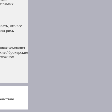
ы прямых
ать, что все
или риск
совая компания
кие / брокерские
 сложном
ействию.