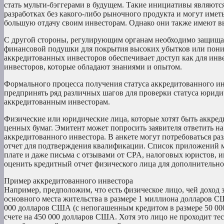
стать мульти-бэггерами в будущем. Такие инициативы являютс
разработках без какого-либо рыночного продукта и могут име
большую отдачу своим инвесторам. Однако они также имеют в
С другой стороны, регулирующим органам необходимо защища
финансовой подушки для покрытия высоких убытков или поним
аккредитованных инвесторов обеспечивает доступ как для инв
инвесторов, которые обладают знаниями и опытом.
Формального процесса получения статуса аккредитованного ин
предпринять ряд различных шагов для проверки статуса юридич
аккредитованным инвесторам.
Физические или юридические лица, которые хотят быть аккре
ценных бумаг. Эмитент может попросить заявителя ответить на
аккредитованного инвестора. В анкете могут потребоваться р
отчет для подтверждения квалификации. Список приложений м
плате и даже письма с отзывами от CPA, налоговых юристов, 
оценить кредитный отчет физического лица для дополнительно
Пример аккредитованного инвестора
Например, предположим, что есть физическое лицо, чей доход 
основного места жительства в размере 1 миллиона долларов С
000 долларов США (с непогашенным кредитом в размере 50 000
счете на 450 000 долларов США. Хотя это лицо не проходит тес