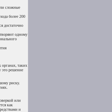
или сложные
хода более 200
ся достаточно
етворяют одному
ионального
ытия
 органах, таких
у это решение
шому риску.
иях.
оверкой или
тся как
редствами и