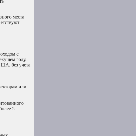
ть
вного места
ветствуют
оходом с
екущем году.
США, без учета
ректорам или
дитованного
более 5
нных