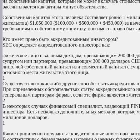
на собственный капитал, который не может включать стоимость
рассчитывается как активы минус обязательства.
Собственный капитал этого человека составляет ровно 1 миллио
жительства) $1,050,000 ($100,000 + $500,000 + $450,000) за вы
требованиям к собственному капиталу, они имеют право быть
Кто имеет право быть аккредитованным инвестором?
SEC определяет аккредитованного инвестора как:
физическое лицо с валовым доходом, превышающим 200 000 до
супругом или партнером, превышающим 300 000 долларов США 
лицо, чей собственный капитал или совместный капитал с суп
основного места жительства этого лица.
1
Существуют ли какие-либо другие способы стать аккредитова
При определенных обстоятельствах статус аккредитованного 
генеральным партнерам фирмы, если эта фирма является эмит
2
В некоторых случаях финансовый специалист, владеющий FINRA
инвестора. Есть несколько дополнительных методов, которые ме
миллионов долларов.
1
Какие привилегии получают аккредитованные инвесторы, кото
В соответствии с федеральными законами о ценных бумагах то