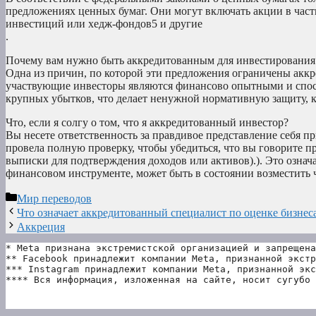
предложениях ценных бумаг. Они могут включать акции в час
инвестиций или хедж-фондов5 и другие
.
Почему вам нужно быть аккредитованным для инвестирования
Одна из причин, по которой эти предложения ограничены аккре
участвующие инвесторы являются финансово опытными и спосо
крупных убытков, что делает ненужной нормативную защиту, к
Что, если я солгу о том, что я аккредитованный инвестор?
Вы несете ответственность за правдивое представление себя пр
провела полную проверку, чтобы убедиться, что вы говорите п
выписки для подтверждения доходов или активов).). Это означ
финансовом инструменте, может быть в состоянии возместить ча
Рубрики
Мир переводов
Что означает аккредитованный специалист по оценке бизнес
Аккреция
* Meta признана экстремистской организацией и запрещена
** Facebook принадлежит компании Meta, признанной экстр
*** Instagram принадлежит компании Meta, признанной экс
**** Вся информация, изложенная на сайте, носит сугубо 