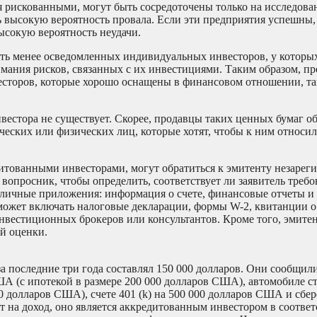
я рискованными, могут быть сосредоточены только на исследова
ть высокую вероятность провала. Если эти предприятия успешны
ысокую вероятность неудачи.
ть менее осведомленных индивидуальных инвесторов, у которых
ания рисков, связанных с их инвестициями. Таким образом, пр
есторов, которые хорошо оснащены в финансовом отношении, та
вестора не существует. Скорее, продавцы таких ценных бумаг о
еских или физических лиц, которые хотят, чтобы к ним относил
дитованными инвесторами, могут обратиться к эмитенту незаре
 вопросник, чтобы определить, соответствует ли заявитель треб
азличные приложения: информация о счете, финансовые отчеты и
ожет включать налоговые декларации, формы W-2, квитанции о
инвестиционных брокеров или консультантов. Кроме того, эмите
й оценки.
за последние три года составлял 150 000 долларов. Они сообщил
ША (с ипотекой в размере 200 000 долларов США), автомобиле с
 долларов США), счете 401 (k) на 500 000 долларов США и сбе
т на доход, оно является аккредитованным инвестором в соответ