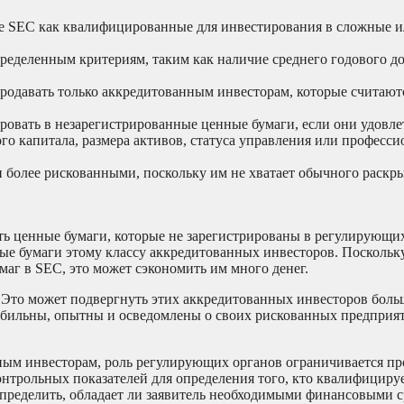
е SEC как квалифицированные для инвестирования в сложные 
ределенным критериям, таким как наличие среднего годового до
родавать только аккредитованным инвесторам, которые считают
ровать в незарегистрированные ценные бумаги, если они удовл
го капитала, размера активов, статуса управления или професс
 более рискованными, поскольку им не хватает обычного раскр
ь ценные бумаги, которые не зарегистрированы в регулирующих
е бумаги этому классу аккредитованных инвесторов. Поскольк
аг в SEC, это может сэкономить им много денег.
 Это может подвергнуть этих аккредитованных инвесторов боль
табильны, опытны и осведомлены о своих рискованных предприят
ым инвесторам, роль регулирующих органов ограничивается пр
трольных показателей для определения того, кто квалифицируе
ределить, обладает ли заявитель необходимыми финансовыми с