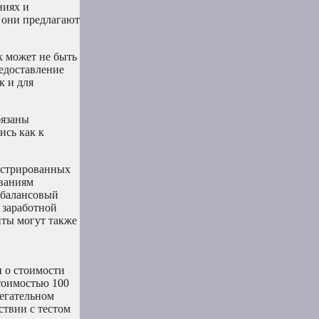
ниях и
, они предлагают
 может не быть
едоставление
к и для
бязаны
ись как к
гистрированных
ованиям
 балансовый
 заработной
нты могут также
и о стоимости
тоимостью 100
регательном
ствии с тестом