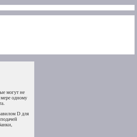
ые могут не
 мере одному
та.
равилом D для
 подачей
банки,