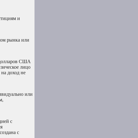
стициям и
ром рынка или
 долларов США
изическое лицо
 на доход не
ивидуально или
м,
цией с
ся
создана с