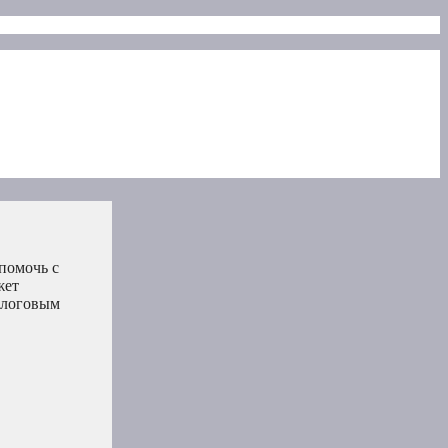
помочь с
жет
алоговым