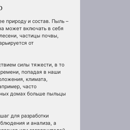
о
е природу и состав. Пыль –
на может включать в себя
лесени, частицы почвы,
арьируется от
ствием силы тяжести, в то
времени, попадая в наши
оложения, климата,
апример, часто
одных домах больше пыльцы
шаг для разработки
блюдения и анализа, а