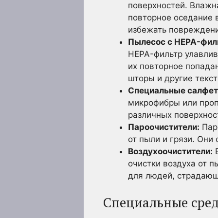
поверхностей. Влажн
повторное оседание 
избежать повреждени
Пылесос с HEPA-фил
HEPA-фильтр улавлив
их повторное попада
шторы и другие текс
Специальные салфет
микрофибры или проп
различных поверхност
Пароочистители:
Паро
от пыли и грязи. Они
Воздухоочистители:
В
очистки воздуха от п
для людей, страдающ
Специальные сред