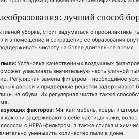
ия проб воздуха для выявления специфических алле
еобразования: лучший способ бо
ктивной уборке, стоит задуматься о профилактике п
ли в помещение и сокращение ее образования внут
 поддерживать чистоту на более длительное время.
 пыли:
Установка качественных воздушных фильтров
оможет улавливать значительную часть уличной пы
ие. Регулярная замена фильтров – необходимое усл
ходных дверей и придверные решетки задерживают б
улицы на обуви. Их регулярная чистка также способ
оме.
азующих факторов:
Мягкая мебель, ковры и шторы
к как они задерживают в себе частицы кожи, волос 
ылесосом с HEPA-фильтром, а также стирка и химчис
начительно уменьшить количество пыли в доме.