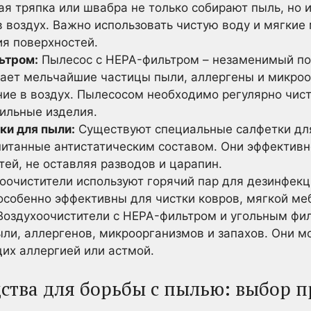
ая тряпка или швабра не только собирают пыль, но 
в воздух. Важно использовать чистую воду и мягкие
я поверхностей.
ьтром:
Пылесос с HEPA-фильтром – незаменимый по
ает мельчайшие частицы пыли, аллергены и микро
ние в воздух. Пылесосом необходимо регулярно чист
тильные изделия.
ки для пыли:
Существуют специальные салфетки для
итанные антистатическим составом. Они эффективн
ей, не оставляя разводов и царапин.
очистители используют горячий пар для дезинфекц
 особенно эффективны для чистки ковров, мягкой меб
оздухоочистители с HEPA-фильтром и угольным фи
ыли, аллергенов, микроорганизмов и запахов. Они м
их аллергией или астмой.
ства для борьбы с пылью: выбор 