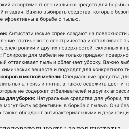
окий ассортимент специальных средств для борьбы 
й и задач. Важно выбирать средства, которые безоп
е эффективны в борьбе с пылью.
еи:
Антистатические спреи создают на поверхности 
ление статического электричества и отталкивает п
, электроники и других поверхностей, склонных к п
:
Полироли для мебели не только придают поверхнос
ый отталкивает пыль и облегчает уборку. Важно вы
 химических веществ и подходят для конкретного т
 ковров и мягкой мебели:
Специальные средства для
ить пыль, грязь и пятна, а также освежить цвет и т
которые не содержат отбеливателей и других агресс
а для уборки:
Натуральные средства для уборки, так
е могут быть эффективны в борьбе с пылью. Они без
а также обладают антибактериальными и дезинфиц
следовательность: залог чистоты