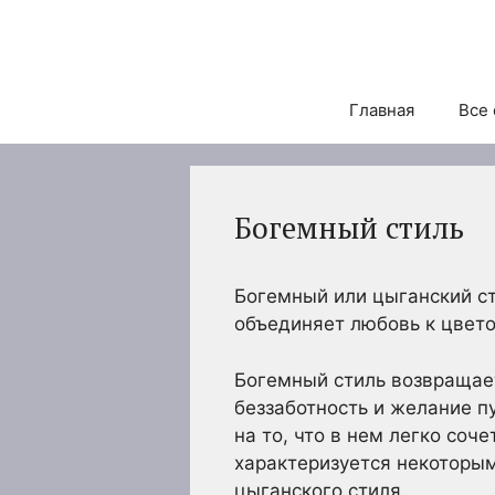
Перейти
к
содержимому
Главная
Все 
Богемный стиль
Богемный или цыганский ст
объединяет любовь к цвето
Богемный стиль возвращает
беззаботность и желание п
на то, что в нем легко со
характеризуется некоторы
цыганского стиля.