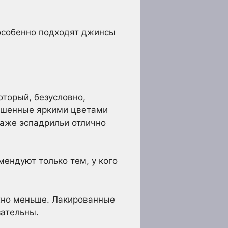
особенно подходят джинсы
оторый, безусловно,
рашенные яркими цветами
Даже эспадрильи отлично
мендуют только тем, у кого
ожно меньше. Лакированные
зательны.