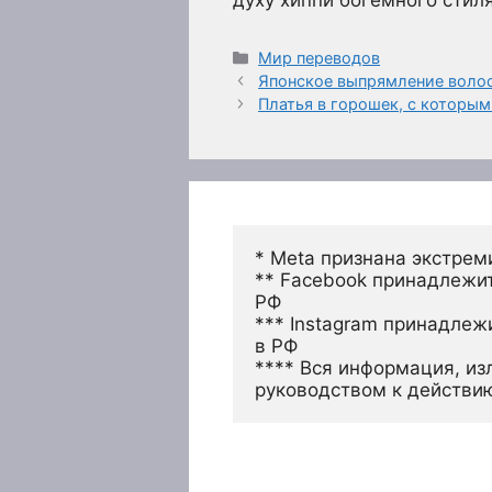
Рубрики
Мир переводов
Японское выпрямление воло
Платья в горошек, с которым
* Meta признана экстрем
** Facebook принадлежит
РФ
*** Instagram принадлеж
в РФ 
**** Вся информация, из
руководством к действи