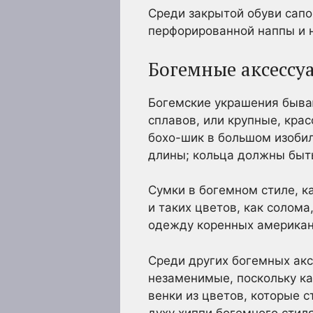
Среди закрытой обуви сапо
перфорированной наппы и н
Богемные аксессу
Богемские украшения бываю
сплавов, или крупные, кр
бохо-шик в большом изобил
длины; кольца должны быть
Сумки в богемном стиле, к
и таких цветов, как солом
одежду коренных американ
Среди других богемных акс
незаменимые, поскольку к
венки из цветов, которые 
духу хиппи богемного стиля