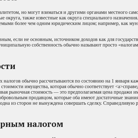
итетом, но могут взиматься и другими органами местного сам
е округа, также известные как округа специального назначения
аемыми более чем одним юридическим лицом; например, как му
ным, если не основным, источником доходов как для государств
муниципальную собственность обычно называют просто «налогам
ости
 налогов обычно рассчитываются по состоянию на 1 января каж
 стоимости имущества, которая обычно соответствует <a>справ
вая рыночная стоимость — это предполагаемая цена продажи и
бровольным продавцом, которые оба имеют достаточные знания
и одна из сторон не вынуждена совершать сделку. Справедливую
орным налогом