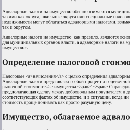
Адвалорные налоги на имущество обычно взимаются муниципал
такими как округа, школьные округа или специальные налоговы
недвижимости могут облагаться адвалорными налогами, взим
так и округом.
Адвалорные налоги на имущество, как правило, являются основ
для муниципальных органов власти, а адвалорные налоги на 
имущество».
Определение налоговой стоим
Налоговые <a>начисления</a> с целью определения адвалорных
Адвалорные налоги представляют собой процент от оценочной
рыночной стоимости</a> имущества.<span>1</span> Справедли
предполагающая сделку между добровольным покупателем и до
соответствующих фактах об имуществе, и в ситуации, когда н
стоимость проще понимать как просто разумную цену.
Имущество, облагаемое адвал