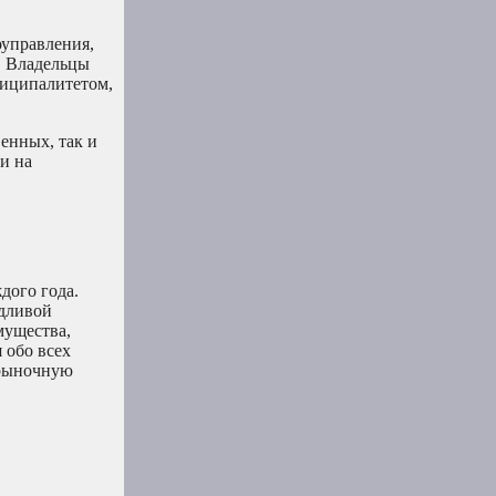
оуправления,
. Владельцы
ниципалитетом,
енных, так и
и на
дого года.
едливой
мущества,
 обо всех
 рыночную