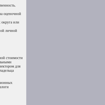
венность.
 на оценочной
 округа или
ной личной
ной стоимости
альными
пектором для
ладельца
кционных
алоги