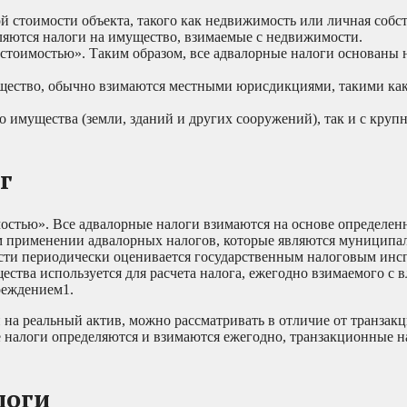
 стоимости объекта, такого как недвижимость или личная собст
яются налоги на имущество, взимаемые с недвижимости.
о стоимостью». Таким образом, все адвалорные налоги основаны
ущество, обычно взимаются местными юрисдикциями, такими как
 имущества (земли, зданий и других сооружений), так и с круп
г
мостью». Все адвалорные налоги взимаются на основе определен
ом применении адвалорных налогов, которые являются муницип
сти периодически оценивается государственным налоговым инс
ства используется для расчета налога, ежегодно взимаемого с в
реждением1
.
 на реальный актив, можно рассматривать в отличие от транза
ые налоги определяются и взимаются ежегодно, транзакционные н
логи