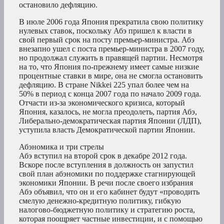
остановило дефляцию.
В июле 2006 года Япония прекратила свою политику
нулевых ставок, поскольку Абэ пришел к власти в
свой первый срок на посту премьер-министра. Абэ
внезапно ушел с поста премьер-министра в 2007 году,
но продолжал служить в правящей партии. Несмотря
на то, что Япония по-прежнему имеет самые низкие
процентные ставки в мире, она не смогла остановить
дефляцию. В стране Nikkei 225 упал более чем на
50% в период с конца 2007 года по начало 2009 года.
Отчасти из-за экономического кризиса, который
Япония, казалось, не могла преодолеть, партия Абэ,
Либерально-демократическая партия Японии (ЛДП),
уступила власть Демократической партии Японии.
Абэномика и три стрелы
Абэ вступил на второй срок в декабре 2012 года.
Вскоре после вступления в должность он запустил
свой план абэномики по поддержке стагнирующей
экономики Японии. В речи после своего избрания
Абэ объявил, что он и его кабинет будут «проводить
смелую денежно-кредитную политику, гибкую
налогово-бюджетную политику и стратегию роста,
которая поощряет частные инвестиции, и с помощью