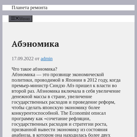
Перейти
Планета ремонта
к
содержимому
Меню
Абэномика
17.09.2022
от
admin
Что такое абэномика?
Абэномика — это прозвище экономической
политики, проводимой в Японии в 2012 году, когда
премьер-министр Синдзо Абэ пришел к власти во
второй раз. Абэномика включала в себя увеличение
денежной массы в стране, увеличение
государственных расходов и проведение реформ,
чтобы сделать японскую экономику более
конкурентоспособной. The Economist описал
программу как «сочетание рефляции,
государственных расходов и стратегии роста,
призванной вывести экономику из состояния
анабиоза, в котором она находилась более двух