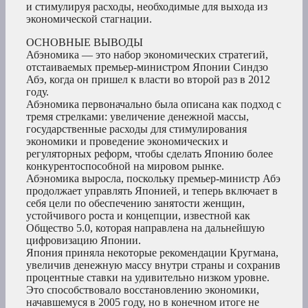
и стимулируя расходы, необходимые для выхода из
экономической стагнации.
ОСНОВНЫЕ ВЫВОДЫ
Абэномика — это набор экономических стратегий,
отстаиваемых премьер-министром Японии Синдзо
Абэ, когда он пришел к власти во второй раз в 2012
году.
Абэномика первоначально была описана как подход с
тремя стрелками: увеличение денежной массы,
государственные расходы для стимулирования
экономики и проведение экономических и
регуляторных реформ, чтобы сделать Японию более
конкурентоспособной на мировом рынке.
Абэномика выросла, поскольку премьер-министр Абэ
продолжает управлять Японией, и теперь включает в
себя цели по обеспечению занятости женщин,
устойчивого роста и концепции, известной как
Общество 5.0, которая направлена на дальнейшую
цифровизацию Японии.
Япония приняла некоторые рекомендации Кругмана,
увеличив денежную массу внутри страны и сохранив
процентные ставки на удивительно низком уровне.
Это способствовало восстановлению экономики,
начавшемуся в 2005 году, но в конечном итоге не