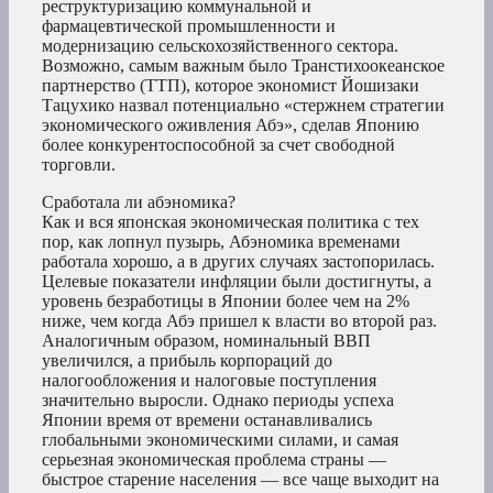
реструктуризацию коммунальной и
фармацевтической промышленности и
модернизацию сельскохозяйственного сектора.
Возможно, самым важным было Транстихоокеанское
партнерство (ТТП), которое экономист Йошизаки
Тацухико назвал потенциально «стержнем стратегии
экономического оживления Абэ», сделав Японию
более конкурентоспособной за счет свободной
торговли.
Сработала ли абэномика?
Как и вся японская экономическая политика с тех
пор, как лопнул пузырь, Абэномика временами
работала хорошо, а в других случаях застопорилась.
Целевые показатели инфляции были достигнуты, а
уровень безработицы в Японии более чем на 2%
ниже, чем когда Абэ пришел к власти во второй раз.
Аналогичным образом, номинальный ВВП
увеличился, а прибыль корпораций до
налогообложения и налоговые поступления
значительно выросли. Однако периоды успеха
Японии время от времени останавливались
глобальными экономическими силами, и самая
серьезная экономическая проблема страны —
быстрое старение населения — все чаще выходит на