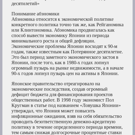
десятилетий»
Понимание абэномики
Абэномика относится к экономической политике
конкретного политика точно так же, как Рейганомика
или Клинтономика. Абэномика продвигалась как
способ вывести экономику Японии из периода
минимального роста и общей дефляции.
Экономические проблемы Японии восходят к 90-м
годам, также известным как Потерянное десятилетие.
Это был период заметного экономического застоя в
Японии, после того, как в 1980-х годах лопнул
огромный пузырь на рынке недвижимости, а в начале
90-х годов лопнул пузырь цен на активы в Японии.
Японское правительство отреагировало на
экономические последствия, создав огромный
дефицит бюджета для финансирования проектов
общественных работ. В 1998 году экономист Пол
Кругман в статье под названием «Ловушка Японии»
утверждал, что Япония может повысить
инфляционные ожидания, взяв на себя обязательство
проводить безответственную денежно-кредитную
политику в течение определенного периода времени,
тем самым снижая долгосрочные процентные ставки