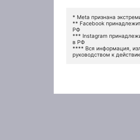
* Meta признана экстрем
** Facebook принадлежит
РФ
*** Instagram принадлеж
в РФ 
**** Вся информация, из
руководством к действи