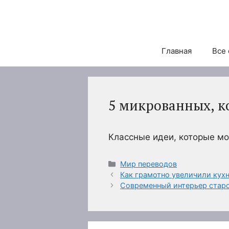
Перейти
к
содержимому
Главная
Все 
5 микрованных, к
Классные идеи, которые м
Рубрики
Мир переводов
Как грамотно увеличили кухн
Современный интерьер стар