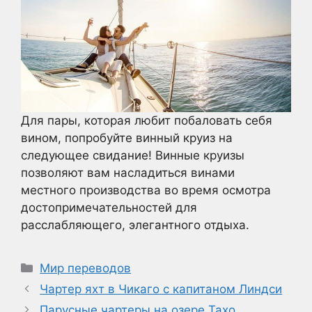
Для пары, которая любит побаловать себя
вином, попробуйте винный круиз на
следующее свидание! Винные круизы
позволяют вам насладиться винами
местного производства во время осмотра
достопримечательностей для
расслабляющего, элегантного отдыха.
Рубрики
Мир переводов
Чартер яхт в Чикаго с капитаном Линдси
Парусные чартеры на озере Тахо