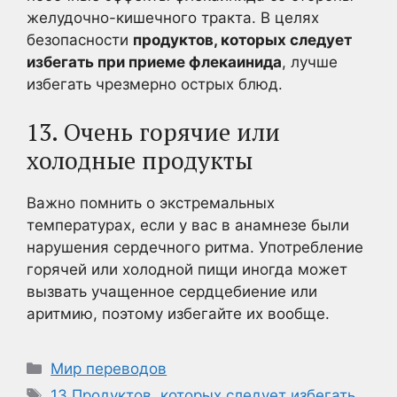
желудочно-кишечного тракта. В целях
безопасности
продуктов, которых следует
избегать при приеме флекаинида
, лучше
избегать чрезмерно острых блюд.
13. Очень горячие или
холодные продукты
Важно помнить о экстремальных
температурах, если у вас в анамнезе были
нарушения сердечного ритма. Употребление
горячей или холодной пищи иногда может
вызвать учащенное сердцебиение или
аритмию, поэтому избегайте их вообще.
Рубрики
Мир переводов
Метки
13 Продуктов
,
которых следует избегать